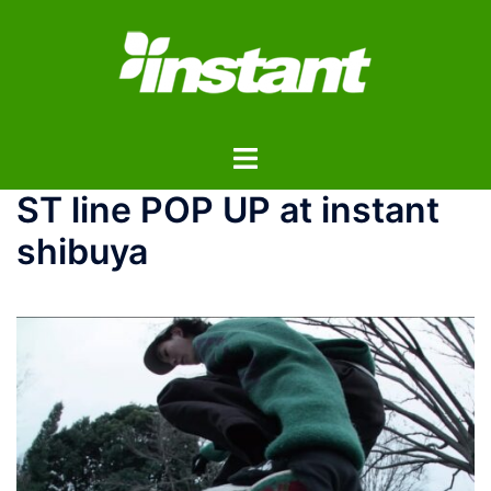
コ
ン
テ
ン
ツ
ト
へ
グ
ス
ST line POP UP at instant
ル
キ
メ
ッ
shibuya
ニ
プ
ュ
ー