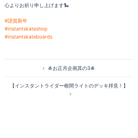
心よりお祈り申し上げます🐍
#謹賀新年
#instantskateshop
#instantskateboards
投
🎍お正月企画其の3🎍
稿
ナ
【インスタントライダー根間ライトのデッキ拝見！】
ビ
ゲ
ー
シ
ョ
ン