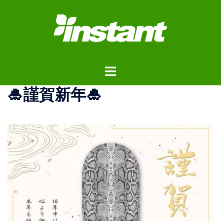
コ
ン
テ
ン
ツ
ト
へ
グ
ス
🎍謹賀新年🎍
ル
キ
メ
ッ
ニ
プ
ュ
ー