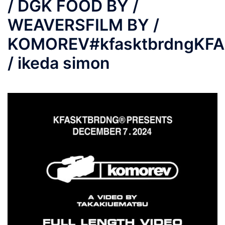
/ DGK FOOD BY /
WEAVERSFILM BY /
KOMOREV#kfasktbrdngKF
/ ikeda simon