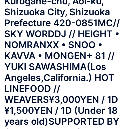
Kurogane-cho, Aoi-ku,
Shizuoka City, Shizuoka
Prefecture 420-0851MC//
SKY WORDDJ // HEIGHT •
NOMRANXX • SNOO •
KAVVA • MONGEN+ 81 //
YUKI SAWASHIMA(Los
Angeles,California.) HOT
LINEFOOD //
WEAVERS¥3,000YEN / 1D
¥1,500YEN / 1D (Under 18
years old)SUPPORTED BY