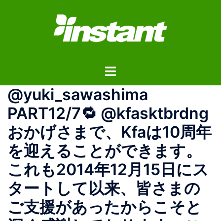
コ
ン
テ
ン
ツ
ト
へ
グ
ス
@yuki_sawashima
ル
キ
メ
ッ
PART12/7🔁 @kfasktbrdng
ニ
プ
おかげさまで、Kfaは10周年
ュ
ー
を迎えることができます。
これも2014年12月15日にス
タートして以来、皆さまの
ご支援があったからこそと