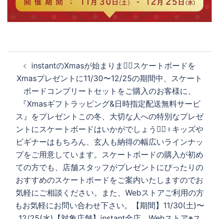
投
instantのXmasが始まります🏻スケートボードを
稿
Xmasプレゼントに11/30〜12/25の期間中、スケート
ナ
ボードコンプリートセットをご購入のお客様に、
ビ
『Xmasギフトラッピング&日時指定配送無料サービ
ゲ
ス』をプレゼントこの冬、大切な人への特別なプレゼ
ー
ントにスケートボードはいかがでしょうか🏻‍♀️キッズや
シ
ビギナーはもちろん、玄人も納得の幅広いラインナッ
ョ
プをご用意しています。スケートボードの購入が初め
ン
ての方でも、店舗スタッフがプレゼントにぴったりの
おすすめのスケートボードをご案内いたしますのでお
気軽にご相談ください。また、Webストアご利用の方
もお気軽にお問い合わせ下さい。【期間】11/30(土)〜
12/25(水)【対象店舗】instant全店、Webストア※ス