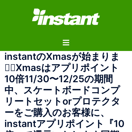
コ
ン
テ
ン
ツ
ト
へ
グ
ス
instantのXmasが始まりま
ル
キ
メ
ッ
す🏻Xmasはアプリポイント
ニ
プ
10倍11/30〜12/25の期間
ュ
ー
中、スケートボードコンプ
リートセットorプロテクタ
ーをご購入のお客様に、
instantアプリポイント『10