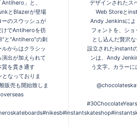
tihero」と、
デザインされたスペ
kとBlazerが登場
Web Store
ローのスウッシュが
Andy Jenkin
でAntiheroを彷
フォントを、ショ
"Antihero"の刺
とし込んだ贅沢なデ
ールからはクラシッ
設立されたinsta
る演出が加えられて
ンは、Andy Jen
本質を貫き通す
う文字。カラーに
ョンとなっておりま
にて一般販売も開始致しま
@chocolateska
erseas
#30ChocolateYears
eroskateboards#nikesb#instantskateshop#instants