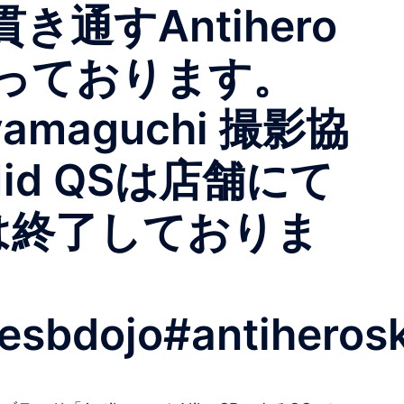
すAntihero
っております。
i_yamaguchi 撮影協
r Mid QSは店舗にて
は終了しておりま
sbdojo#antiherosk