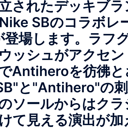
立されたデッキブラ
と、Nike SBのコラ
zerが登場します。ラ
ッシュがアクセントと
Antiheroを彷彿
SB"と"Antiher
のソールからはクラ
けて見える演出が加