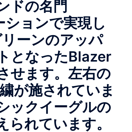
ンドの名門
ボレーションで実現し
フグリーンのアッパ
なったBlazer
とさせます。左右の
o"の刺繍が施されていま
シックイーグルの
えられています。