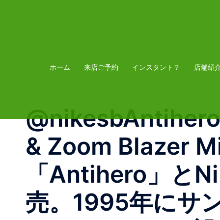
コ
ン
テ
ン
ツ
ホーム
来店ご予約
インスタント？
店舗紹
へ
ス
@nikesbAntihero 
キ
ッ
& Zoom Blaz
プ
「Antihero」
売。1995年に