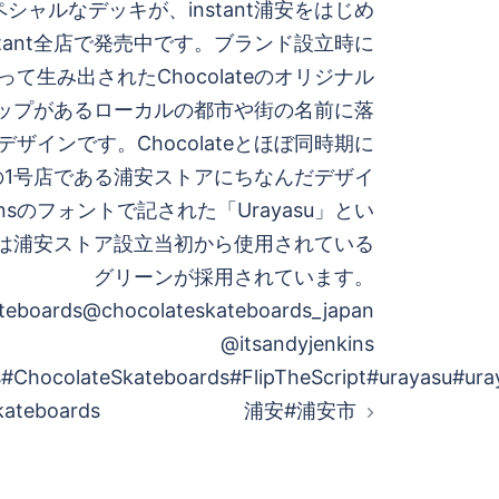
シャルなデッキが、instant浦安をはじめ
とinstant全店で発売中です。ブランド設立時に
sによって生み出されたChocolateのオリジナル
ップがあるローカルの都市や街の名前に落
ザインです。Chocolateとほぼ同時期に
ntの1号店である浦安ストアにちなんだデザイ
kinsのフォントで記された「Urayasu」とい
は浦安ストア設立当初から使用されている
グリーンが採用されています。
teboards@chocolateskateboards_japan
@itsandyjenkins
#ChocolateSkateboards#FlipTheScript#urayasu#ura
kateboards
浦安#浦安市