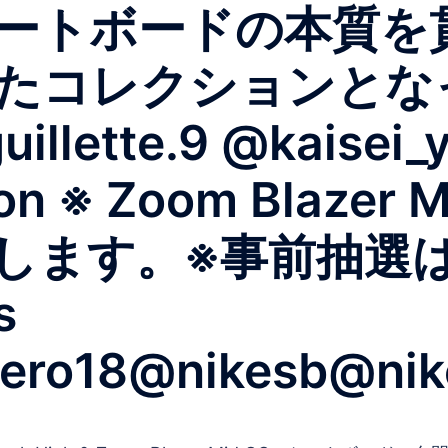
トボードの本質を貫き通
たコレクションとな
uillette.9 @kaise
ion ※ Zoom Blaze
します。※事前抽選
s
ero18@nikesb@nike