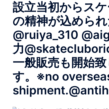
設立当初からスケー
の精神が込められ
@ruiya_310 @aig
力@skateclubor
一般販売も開始致
す。※no oversea
shipment.@antih