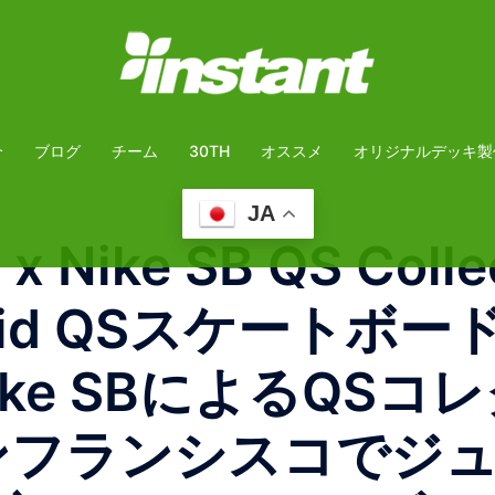
介
ブログ
チーム
30TH
オススメ
オリジナルデッキ製
JA
x Nike SB QS Colle
er Mid QSスケート
とNike SBによるQ
サンフランシスコでジ