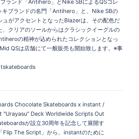
rds Chocolate Skateboards x instant /
pt "Urayasu" Deck Worldwide Scripts Out
 Skateboardsが設立30周年を記念して展開す
p The Script」から、instantのために