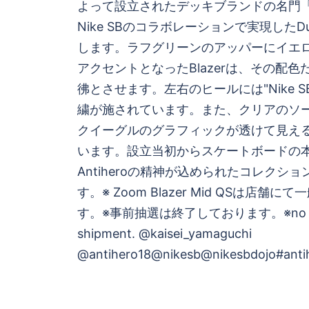
ビ
よって設立されたデッキブランドの名門「An
Nike SBのコラボレーションで実現したDun
ゲ
します。ラフグリーンのアッパーにイエ
アクセントとなったBlazerは、その配色だけ
ー
彿とさせます。左右のヒールには"Nike SB"と
シ
繍が施されています。また、クリアのソ
クイーグルのグラフィックが透けて見え
ョ
います。設立当初からスケートボードの
Antiheroの精神が込められたコレクシ
ン
す。※ Zoom Blazer Mid QSは店舗
す。※事前抽選は終了しております。※no ov
shipment. @kaisei_yamaguchi
@antihero18@nikesb@nikesbdojo#antih