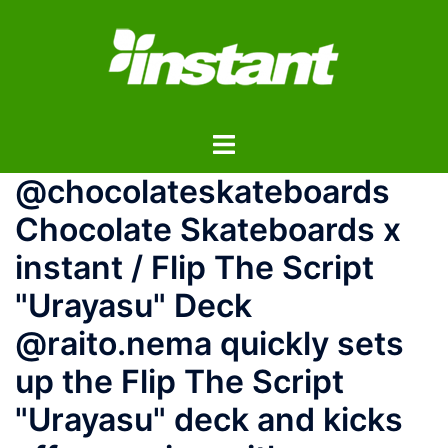
コ
ン
テ
ン
ツ
ト
へ
グ
ス
@chocolateskateboards
ル
キ
メ
ッ
Chocolate Skateboards x
ニ
プ
instant / Flip The Script
ュ
ー
"Urayasu" Deck
@raito.nema quickly sets
up the Flip The Script
"Urayasu" deck and kicks