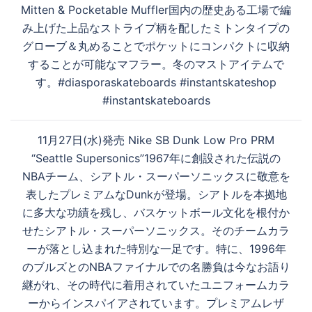
Mitten & Pocketable Muffler国内の歴史ある工場で編
ナ
み上げた上品なストライプ柄を配したミトンタイプの
ビ
グローブ＆丸めることでポケットにコンパクトに収納
ゲ
することが可能なマフラー。冬のマストアイテムで
ー
す。#diasporaskateboards #instantskateshop
シ
#instantskateboards
ョ
ン
11月27日(水)発売 Nike SB Dunk Low Pro PRM
“Seattle Supersonics”1967年に創設された伝説の
NBAチーム、シアトル・スーパーソニックスに敬意を
表したプレミアムなDunkが登場。シアトルを本拠地
に多大な功績を残し、バスケットボール文化を根付か
せたシアトル・スーパーソニックス。そのチームカラ
ーが落とし込まれた特別な一足です。特に、1996年
のブルズとのNBAファイナルでの名勝負は今なお語り
継がれ、その時代に着用されていたユニフォームカラ
ーからインスパイアされています。プレミアムレザ