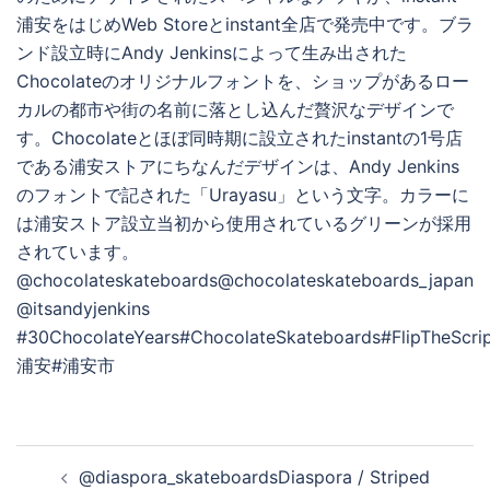
投
@diaspora_skateboardsDiaspora / Striped
稿