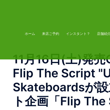
コ
ン
テ
ン
ツ
ホーム
来店ご予約
インスタント？
店舗紹
へ
ス
11月16日(土)発売Cho
キ
ッ
Flip The Script 
プ
Skateboar
ト企画「Flip Th