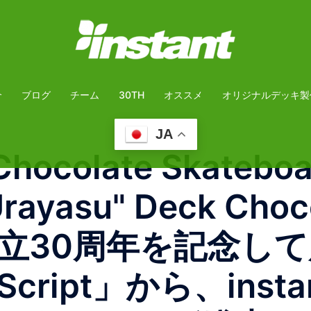
介
ブログ
チーム
30TH
オススメ
オリジナルデッキ製
JA
colate Skateboard
"Urayasu" Deck Choc
dsが設立30周年を記念
e Script」から、in