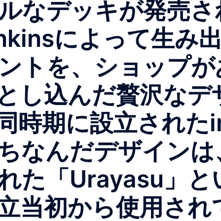
ルなデッキが発売さ
nkinsによって生み出
ントを、ショップが
とし込んだ贅沢なデ
ほぼ同時期に設立されたin
なんだデザインは、And
た「Urayasu」
立当初から使用され