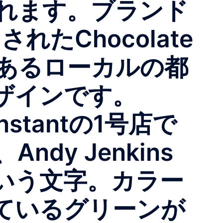
れます。ブランド
されたChocolate
あるローカルの都
ザインです。
stantの1号店で
y Jenkins
という文字。カラー
ているグリーンが