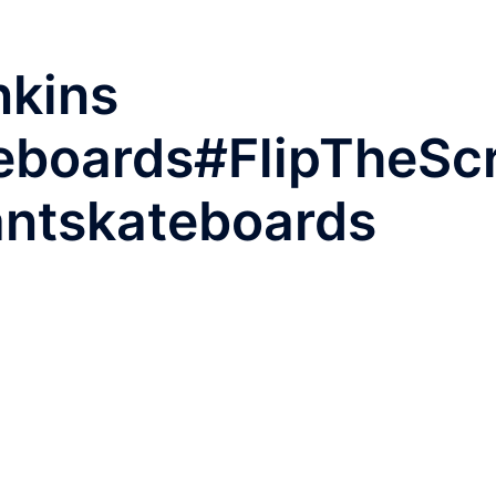
nkins
boards#FlipTheScr
ntskateboards