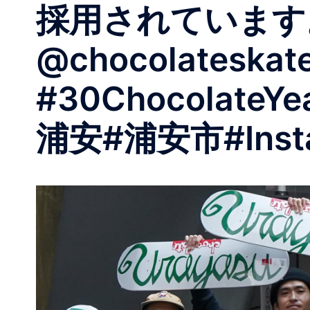
採用されています
@chocolateskat
#30ChocolateYea
浦安#浦安市#Instant