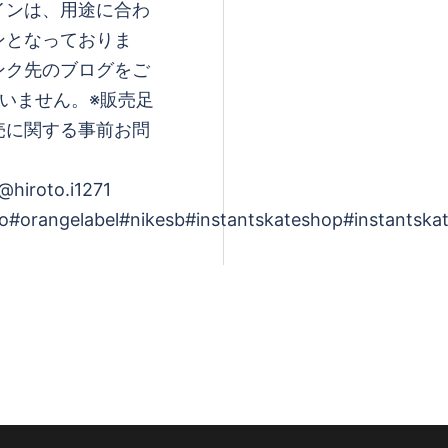
インは、用途に合わ
ンとなっておりま
ンク先のブログをご
いません。※販売足
売に関する事前お問
@hiroto.i1271
#orangelabel#nikesb#instantskateshop#instantska