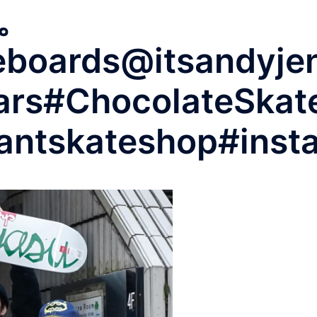
。
eboards@itsandyje
rs#ChocolateSkate
skateshop#insta