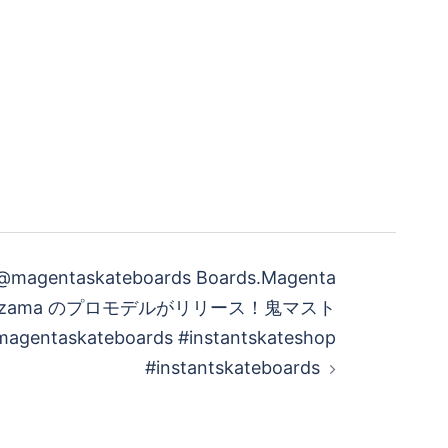
@magentaskateboards Boards.Magenta
gozama のプロモデルがリリース！鬼マスト
ntaskateboards #instantskateshop
#instantskateboards