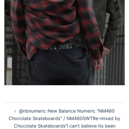
投
@nbnumeric New Balance Numeric "NM480
稿
Chocolate Skateboards" / NM480SWTRe-mixed by
ナ
Chocolate Skateboards“I can’t believe its been