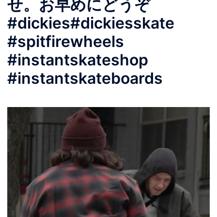
せ。お早めにどうぞ︎
#dickies#dickiesskate
#spitfirewheels
#instantskateshop
#instantskateboards