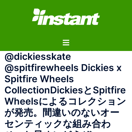
コ
ン
テ
ン
ツ
ト
へ
グ
ス
@dickiesskate
ル
キ
メ
ッ
@spitfirewheels Dickies x
ニ
プ
Spitfire Wheels
ュ
ー
CollectionDickiesとSpitfire
Wheelsによるコレクション
が発売。間違いのないオー
センティックな組み合わ