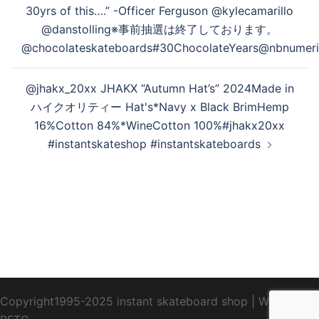
ビ
30yrs of this….” -Officer Ferguson @kylecamarillo
ゲ
@danstolling※事前抽選は終了しております。
ー
@chocolateskateboards#30ChocolateYears@nbnumer
シ
ョ
@jhakx_20xx JHAKX “Autumn Hat’s” 2024Made in
ン
ハイクオリティー Hat's*Navy x Black BrimHemp
16%Cotton 84%*WineCotton 100%#jhakx20xx
#instantskateshop #instantskateboards
Copyright1995-2025 instant skateboard shop
|
WebDesign