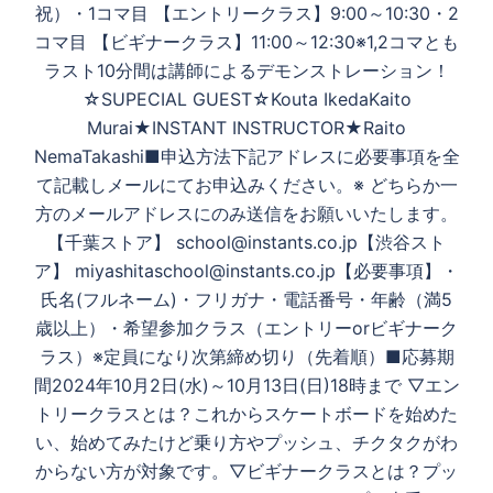
祝）・1コマ目 【エントリークラス】9:00～10:30・2
コマ目 【ビギナークラス】11:00～12:30※1,2コマとも
ラスト10分間は講師によるデモンストレーション！
☆SUPECIAL GUEST☆Kouta IkedaKaito
Murai★INSTANT INSTRUCTOR★Raito
NemaTakashi■申込方法下記アドレスに必要事項を全
て記載しメールにてお申込みください。※ どちらか一
方のメールアドレスにのみ送信をお願いいたします。
【千葉ストア】 school@instants.co.jp【渋谷スト
ア】 miyashitaschool@instants.co.jp【必要事項】・
氏名(フルネーム)・フリガナ・電話番号・年齢（満5
歳以上）・希望参加クラス（エントリーorビギナーク
ラス）※定員になり次第締め切り（先着順）■応募期
間2024年10月2日(水)～10月13日(日)18時まで ▽エン
トリークラスとは？これからスケートボードを始めた
い、始めてみたけど乗り方やプッシュ、チクタクがわ
からない方が対象です。▽ビギナークラスとは？プッ