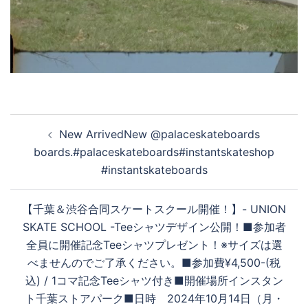
投
New ArrivedNew @palaceskateboards
稿
boards.#palaceskateboards#instantskateshop
ナ
#instantskateboards
ビ
ゲ
【千葉＆渋谷合同スケートスクール開催！】- UNION
ー
SKATE SCHOOL -Teeシャツデザイン公開！■参加者
シ
全員に開催記念Teeシャツプレゼント！※サイズは選
ョ
べませんのでご了承ください。■参加費¥4,500-(税
ン
込) / 1コマ記念Teeシャツ付き■開催場所インスタン
ト千葉ストアパーク■日時 2024年10月14日（月・