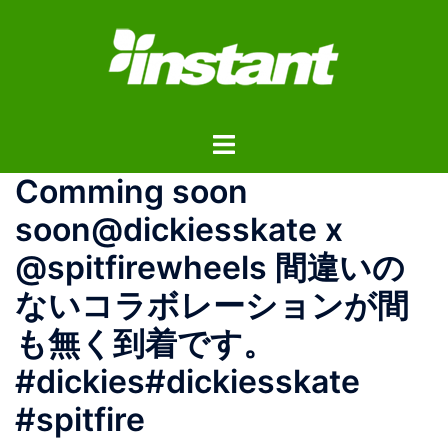
コ
ン
テ
ン
ツ
ト
へ
グ
ス
Comming soon
ル
キ
メ
ッ
soon@dickiesskate x
ニ
プ
@spitfirewheels 間違いの
ュ
ー
ないコラボレーションが間
も無く到着です。
#dickies#dickiesskate
#spitfire