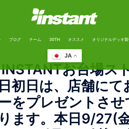
介
ブログ
チーム
30TH
オススメ
オリジナルデッキ製
JA
iba INSTANTお台場
日初日は、店舗にて
ーをプレゼントさせ
ます。本日9/27(