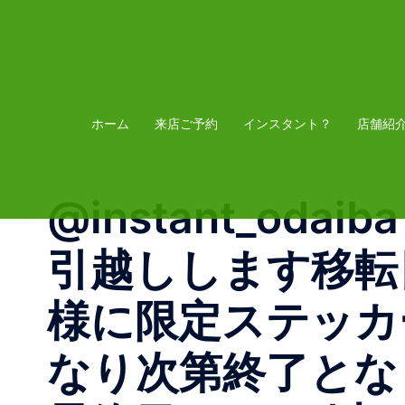
コ
ン
テ
ン
ツ
ホーム
来店ご予約
インスタント？
店舗紹
へ
ス
@instant_oda
キ
ッ
引越しします移転
プ
様に限定ステッカ
なり次第終了となり