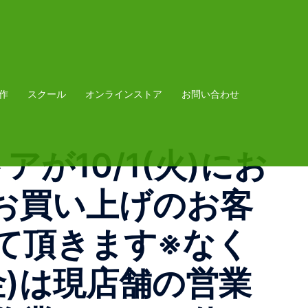
作
スクール
オンラインストア
お問い合わせ
ストアが10/1(火)にお
お買い上げのお客
て頂きます※なく
金)は現店舗の営業