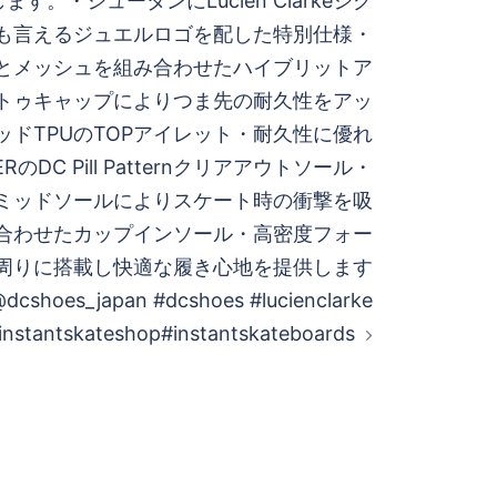
す。・シュータンにLucien Clarkeシグ
も言えるジュエルロゴを配した特別仕様・
とメッシュを組み合わせたハイブリットア
トゥキャップによりつま先の耐久性をアッ
ッドTPUのTOPアイレット・耐久性に優れ
ERのDC Pill Patternクリアアウトソール・
のミッドソールによりスケート時の衝撃を吸
組み合わせたカップインソール・高密度フォー
周りに搭載し快適な履き心地を提供します
dcshoes_japan #dcshoes #lucienclarke
instantskateshop#instantskateboards