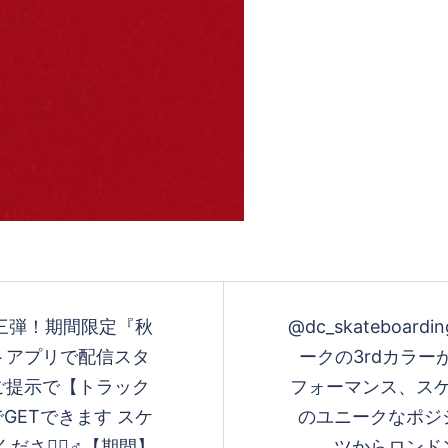
三弾！期間限定『秋
@dc_skateboard
トアプリで配信スタ
ークの3rdカラーがリ
ご提示で【トラック
フォーマンス、ス
GETできます スケ
のユニークなポジ
ださい🏻‍♂️【期間】
ツからロンド