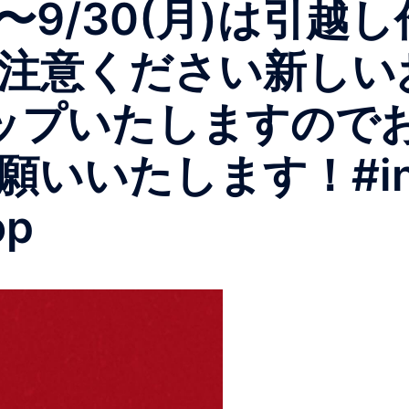
)〜9/30(月)は引
注意ください️新しい
ップいたしますので
いたします！#insta
op