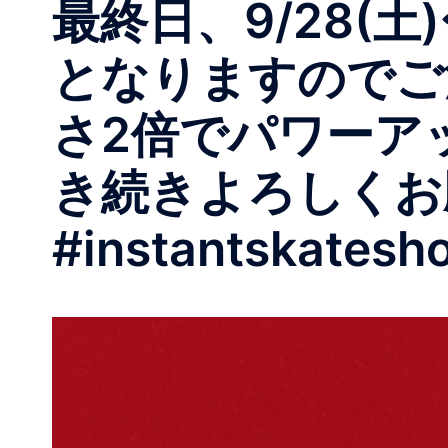
最終日、9/28(土
となりますのでご
さ2倍でパワーア
き続きよろしくお願い
#instantskatesh