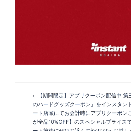
投
【期間限定】アプリクーポン配信中 第
稿
のハードグッズクーポン』をインスタン
ート︎店頭にてお会計時にアプリクーポン
ナ
が全品10%OFF】のスペシャルプライスで
ート前後にぜひお近くのinstantへお越しく