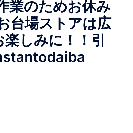
越し作業のためお休み
お台場ストアは広
お楽しみに！！引
ntodaiba