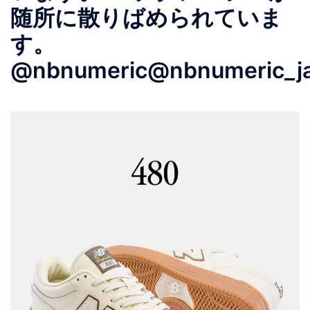
随所に散りばめられていま
す。
@nbnumeric@nbnumeric_j