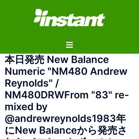
コ
ン
テ
ン
ツ
ト
へ
グ
ス
本日発売 New Balance
ル
キ
メ
ッ
Numeric "NM480 Andrew
ニ
プ
Reynolds" /
ュ
ー
NM480DRWFrom "83" re-
mixed by
@andrewreynolds1983年
にNew Balanceから発売さ