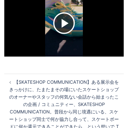
ビ
デ
オ
投
【SKATESHOP COMMUNICATION】ある展示会を
稿
を
きっかけに、たまたまその場にいたスケートショップ
ナ
のオーナーやスタッフの何気ない会話から始まったこ
ビ
の企画 / コミュニティー、SKATESHOP
ゲ
再
COMMUNICATION。普段から同じ境遇にいる、スケ
ー
ートショップ同士で何か協力し合って、スケートボー
シ
ドに何か還元できることができたら、という想いで T