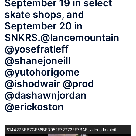
September 19 in select
skate shops, and
September 20 in
SNKRS.@lancemountain
@yosefratleff
@shanejoneill
@yutohorigome
@ishodwair @prod
@dashawnjordan
@erickoston
814427BBB7CF66BFD952E72772FE7BAB_video_dashinit