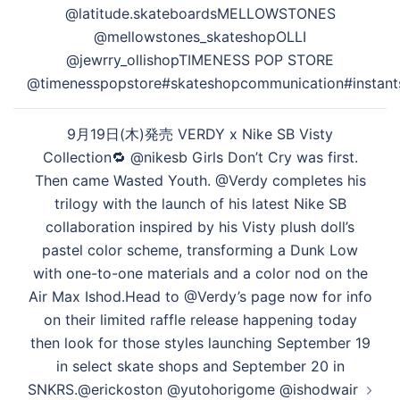
@latitude.skateboardsMELLOWSTONES
@mellowstones_skateshopOLLI
@jewrry_ollishopTIMENESS POP STORE
@timenesspopstore#skateshopcommunication#instant
9月19日(木)発売 VERDY x Nike SB Visty
Collection🔁 @nikesb Girls Don’t Cry was first.
Then came Wasted Youth. @Verdy completes his
trilogy with the launch of his latest Nike SB
collaboration inspired by his Visty plush doll’s
pastel color scheme, transforming a Dunk Low
with one-to-one materials and a color nod on the
Air Max Ishod.Head to @Verdy’s page now for info
on their limited raffle release happening today
then look for those styles launching September 19
in select skate shops and September 20 in
SNKRS.@erickoston @yutohorigome @ishodwair