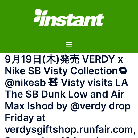
コ
ン
テ
ン
ツ
ト
へ
グ
ス
9月19日(木)発売 VERDY x
ル
キ
メ
ッ
Nike SB Visty Collection🔁
ニ
プ
@nikesb 🧸 Visty visits LA
ュ
ー
The SB Dunk Low and Air
Max Ishod by @verdy drop
Friday at
verdysgiftshop.runfair.com,