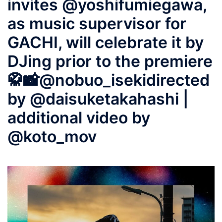
invites @yoshifumiegawa,
as music supervisor for
GACHI, will celebrate it by
DJing prior to the premiere
🥋📸@nobuo_isekidirected
by @daisuketakahashi |
additional video by
@koto_mov