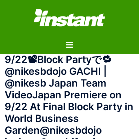
コ
ン
テ
ン
ツ
ト
へ
グ
ス
9/22📽️Block Partyで🔁
ル
キ
メ
ッ
@nikesbdojo GACHI |
ニ
プ
@nikesb Japan Team
ュ
ー
VideoJapan Premiere on
9/22 At Final Block Party in
World Business
Garden@nikesbdojo