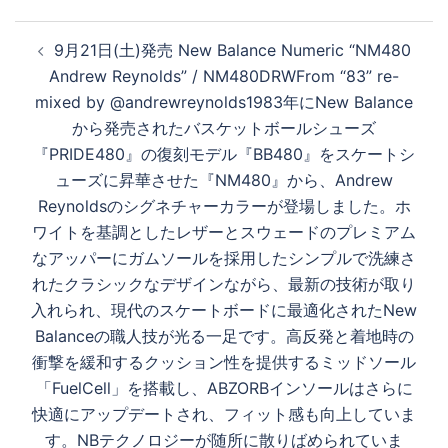
投
9月21日(土)発売 New Balance Numeric “NM480
稿
Andrew Reynolds” / NM480DRWFrom “83” re-
ナ
mixed by @andrewreynolds1983年にNew Balance
ビ
から発売されたバスケットボールシューズ
ゲ
『PRIDE480』の復刻モデル『BB480』をスケートシ
ー
ューズに昇華させた『NM480』から、Andrew
シ
Reynoldsのシグネチャーカラーが登場しました。ホ
ョ
ワイトを基調としたレザーとスウェードのプレミアム
ン
なアッパーにガムソールを採用したシンプルで洗練さ
れたクラシックなデザインながら、最新の技術が取り
入れられ、現代のスケートボードに最適化されたNew
Balanceの職人技が光る一足です。高反発と着地時の
衝撃を緩和するクッション性を提供するミッドソール
「FuelCell」を搭載し、ABZORBインソールはさらに
快適にアップデートされ、フィット感も向上していま
す。NBテクノロジーが随所に散りばめられていま