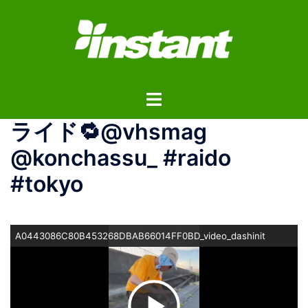
コ
ン
テ
ン
ツ
ト
へ
グ
ス
ライド🔁@vhsmag
ル
キ
メ
ッ
@konchassu_ #raido
ニ
プ
#tokyo
ュ
ー
A0443086C80B453268DBAB66014FF0BD_video_dashinit