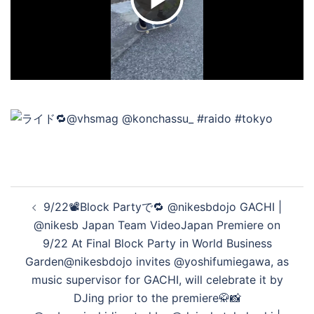
ビ
デ
オ
を
投
9/22📽️Block Partyで🔁 @nikesbdojo GACHI |
再
稿
@nikesb Japan Team VideoJapan Premiere on
ナ
9/22 At Final Block Party in World Business
ビ
Garden@nikesbdojo invites @yoshifumiegawa, as
生
ゲ
music supervisor for GACHI, will celebrate it by
ー
DJing prior to the premiere🥋📸
シ