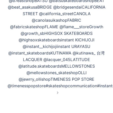
@b7eastshopBATSU @batsuskateboardshopBEAT
@beat_asakusaBRIDGE @bridgesendaiCALIFORNIA
STREET @california_streetCANOLA
@canolasuikashopFABRIC
@fabricskateshopFLAME @flame___storeGrowth
@growth_sbHIGHSOX SKATEBOARDS
@highsoxskateboardsinstant KICHIJOJI
@instant__kichijojiinstant URAYASU
@instant_skateboardsKUTINAWA @kutinawa_ 台湾
LACQUER @lacquer_045LATITUDE
@latitude.skateboardsMELLOWSTONES
@mellowstones_skateshopOLLI
@jewrry_ollishopTIMENESS POP STORE
@timenesspopstore#skateshopcommunication#instant