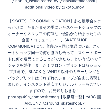
す
@nobuo_isekidirected by @daisuketakahashi |
ョ
additional video by @koto_mov
ン
る
【SKATESHOP COMMUNICATION】ある展示会をき
っかけに、たまたまその場にいたスケートショップの
オーナーやスタッフの何気ない会話から始まったこの
企画 / コミュニティー、SKATESHOP
COMMUNICATION。普段から同じ境遇にいる、スケ
ートショップ同士で何か協力し合って、スケートボー
ドに何か還元できることができたら、という想いで T
シャツを製作しました！フロントプリントは各ショッ
プ共通で、BLACK と WHITE 以外のカラーリングと
バックプリントはそれぞれのショップが自由に表現し
ました。インスタント浦安オリジナルカラーもござい
ますので、お見知りおきを！
photo@49n_compositemag【取扱店一覧】*ABC 順
AROUND @around_skateshopB7