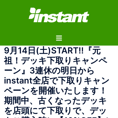
コ
ン
テ
ン
ツ
ト
へ
グ
ス
9月14日(土)START!!『元
ル
キ
メ
ッ
祖！デッキ下取りキャンペ
ニ
プ
ーン』3連休の明日から
ュ
ー
instant全店で下取りキャン
ペーンを開催いたします！
期間中、古くなったデッキ
を店頭にて下取りで、デッ