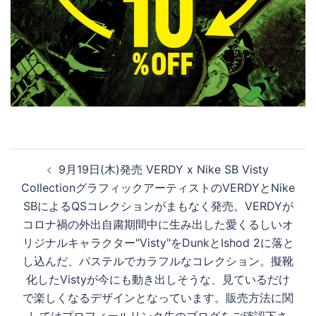
投
9月19日(木)発売 VERDY x Nike SB Visty
稿
CollectionグラフィックアーティストのVERDYとNike
ナ
SBによるQSコレクションがまもなく発売。VERDYが
ビ
コロナ禍の外出自粛期間中に生み出した愛くるしいオ
ゲ
リジナルキャラクター"Visty"をDunkとIshod 2に落と
ー
し込んだ、パステルでカラフルなコレクション。擬靴
シ
化したVistyが今にも動き出しそうな、見ているだけ
ョ
で楽しくなるデザインとなっています。販売方法に関
ン