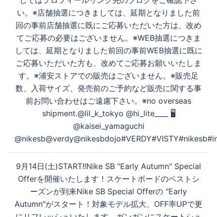
してはプロフィールリンク先のブログをご確認下さ
い。※店舗抽選につきましては、延期となりました前
回の事前店舗抽選に既にご応募いただいた方は、改め
てご応募の必要はございません。※WEB抽選につきま
しては、延期となりました前回の事前WEB抽選に既に
ご応募いただいた方も、改めてご応募お願いいたしま
す。※浦安ストアでの販売はございません。※販売足
数、入荷サイズ、発売前のご予約など販売に関する事
前お問い合わせはご遠慮下さい。※no overseas
shipment.@lil_k_tokyo @hi_lite____ 🖥️
@kaisei_yamaguchi
@nikesb@verdy@nikesbdojo#VERDY#VISTY#nikesb#ins
9月14日(土)START!!Nike SB "Early Autumn" Special
Offerを開催いたします！スケートボードのベストシ
ーズンが到来Nike SB Special Offerの "Early
Autumn"がスタート！対象モデル拡大、OFF率UPで更
にリフレッシュいたします。ガンガンにスケートシュ