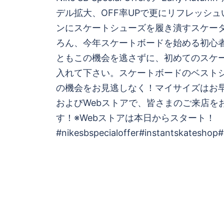
ナ
デル拡大、OFF率UPで更にリフレッシ
ビ
ンにスケートシューズを履き潰すスケー
ろん、今年スケートボードを始める初心
ゲ
ともこの機会を逃さずに、初めてのスケ
入れて下さい。スケートボードのベスト
ー
の機会をお見逃しなく！マイサイズはお早めに
シ
およびWebストアで、皆さまのご来店を
す！※Webストアは本日からスタート！
ョ
#nikesbspecialoffer#instantskateshop#
ン