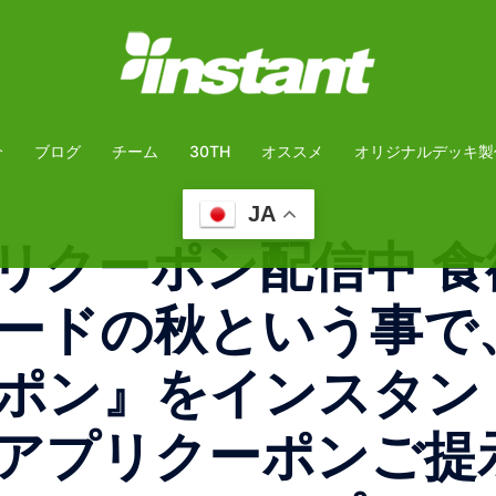
介
ブログ
チーム
30TH
オススメ
オリジナルデッキ製
JA
リクーポン配信中 
ードの秋という事で
ポン』をインスタン
にアプリクーポンご提