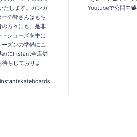
ュいたします。ガンガ
Youtubeで公開中📽️#i
ターの皆さんはもち
者の方々にも、是非
ートシューズを手に
シーズンの準備にこ
Instant全店舗
お待ちしておりま
instantskateboards