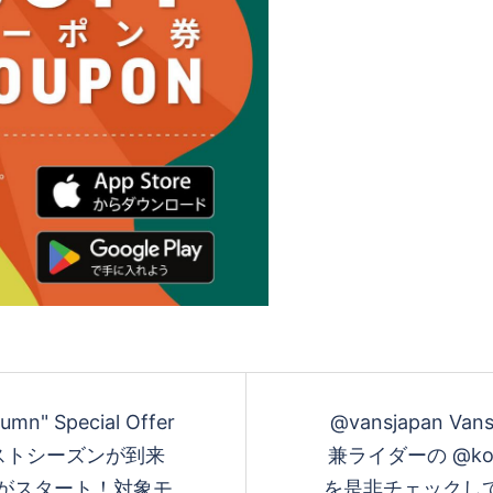
mn" Special Offer
@vansjapan Va
ストシーズンが到来
兼ライダーの @ko
utumn"がスタート！対象モ
を是非チェックして