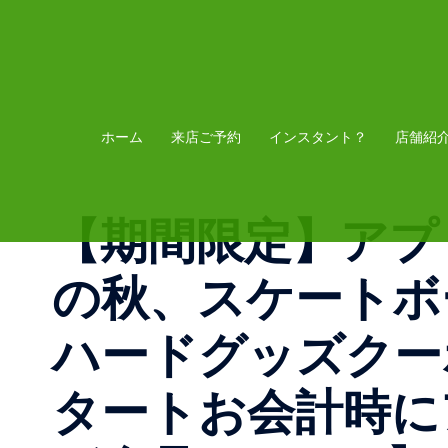
コ
ン
テ
ン
ツ
ホーム
来店ご予約
インスタント？
店舗紹
へ
ス
【期間限定】アプ
キ
ッ
の秋、スケートボ
プ
ハードグッズクー
タート︎お会計時