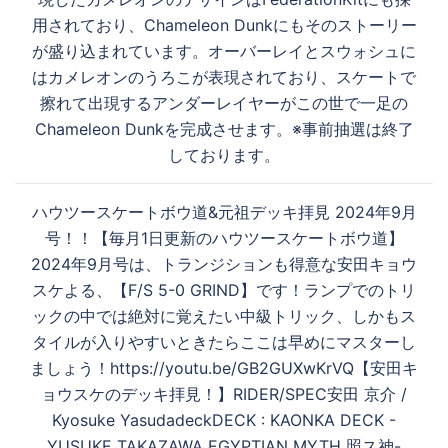
シ
用されており、Chameleon Dunkにもそのストーリー
ョ
が盛り込まれています。オーバーレイとスウォシュに
ン
はカメレオンのうろこが表現されており、スケートで
擦れて出現するアンダーレイヤーがこの世で一足の
Chameleon Dunkを完成させます。※事前抽選は終了
しております。
ハウツースケートボウ道&元祖デッキ拝見 2024年9月
号！！【毎月1日更新のハウツースケートボウ道】
2024年9月号は、トランジションも得意な安田キョウ
スケよる、【F/S 5-0 GRIND】です！ランプでのトリ
ックの中では絶対に覚えたい中級トリック、しかもス
タイルが入りやすいときたらここは早めにマスターし
ましょう！https://youtu.be/GB2GUXwKrVQ【安田キ
ョウスケのデッキ拝見！】RIDER/SPEC安田 京介 /
Kyosuke YasudadeckDECK : KAONKA DECK -
YUSUKE TAKAZAWA EGYPTIAN MYTH 照ス神-