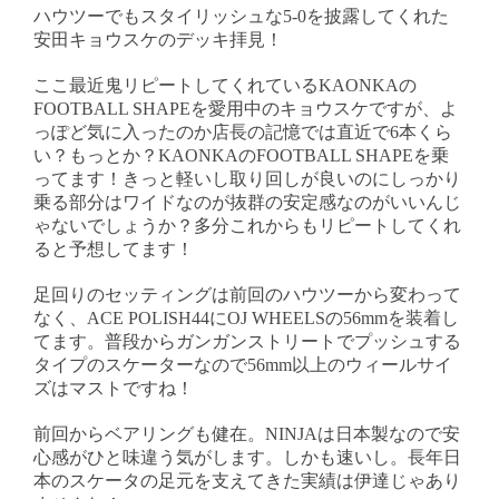
ハウツーでもスタイリッシュな5-0を披露してくれた
安田キョウスケのデッキ拝見！
ここ最近鬼リピートしてくれているKAONKAの
FOOTBALL SHAPEを愛用中のキョウスケですが、よ
っぽど気に入ったのか店長の記憶では直近で6本くら
い？もっとか？KAONKAのFOOTBALL SHAPEを乗
ってます！きっと軽いし取り回しが良いのにしっかり
乗る部分はワイドなのが抜群の安定感なのがいいんじ
ゃないでしょうか？多分これからもリピートしてくれ
ると予想してます！
足回りのセッティングは前回のハウツーから変わって
なく、ACE POLISH44にOJ WHEELSの56mmを装着し
てます。普段からガンガンストリートでプッシュする
タイプのスケーターなので56mm以上のウィールサイ
ズはマストですね！
前回からベアリングも健在。NINJAは日本製なので安
心感がひと味違う気がします。しかも速いし。長年日
本のスケータの足元を支えてきた実績は伊達じゃあり