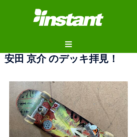
コ
ン
テ
ン
ツ
ト
へ
グ
ス
安田 京介 のデッキ拝見！
ル
キ
メ
ッ
ニ
プ
ュ
ー