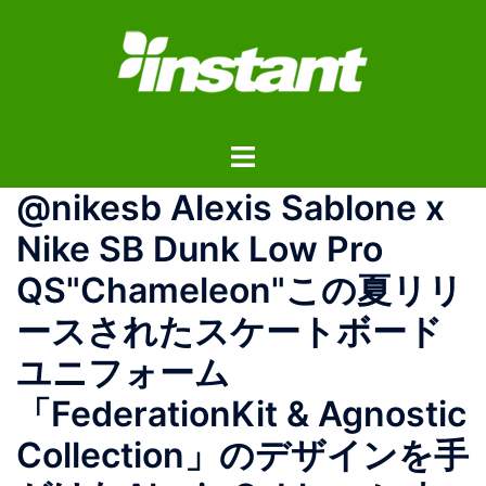
コ
ン
テ
ン
ツ
ト
へ
グ
ス
@nikesb Alexis Sablone x
ル
キ
メ
ッ
Nike SB Dunk Low Pro
ニ
プ
QS"Chameleon"この夏リリ
ュ
ー
ースされたスケートボード
ユニフォーム
「FederationKit & Agnostic
Collection」のデザインを手