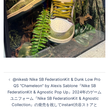
投
@nikesb Nike SB FederationKit & Dunk Low Pro
稿
QS "Chameleon" by Alexis Sablone『Nike SB
ナ
FederationKit & Agnostic Pop Up』2024年のゲーム
ビ
ユニフォーム『Nike SB FederationKit & Agnostic
ゲ
Collection』の発売を祝してinstant渋谷ストアと