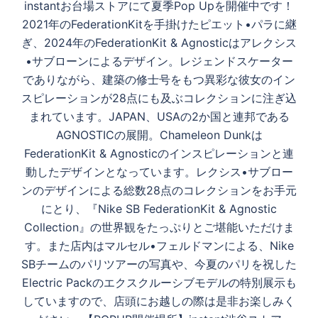
ー
instantお台場ストアにて夏季Pop Upを開催中です！
シ
2021年のFederationKitを手掛けたピエット•パラに継
ョ
ぎ、2024年のFederationKit & Agnosticはアレクシス
ン
•サブローンによるデザイン。レジェンドスケーター
でありながら、建築の修士号をもつ異彩な彼女のイン
スピレーションが28点にも及ぶコレクションに注ぎ込
まれています。JAPAN、USAの2か国と連邦である
AGNOSTICの展開。Chameleon Dunkは
FederationKit & Agnosticのインスピレーションと連
動したデザインとなっています。レクシス•サブロー
ンのデザインによる総数28点のコレクションをお手元
にとり、『Nike SB FederationKit & Agnostic
Collection』の世界観をたっぷりとご堪能いただけま
す。また店内はマルセル•フェルドマンによる、Nike
SBチームのパリツアーの写真や、今夏のパリを祝した
Electric Packのエクスクルーシブモデルの特別展示も
していますので、店頭にお越しの際は是非お楽しみく