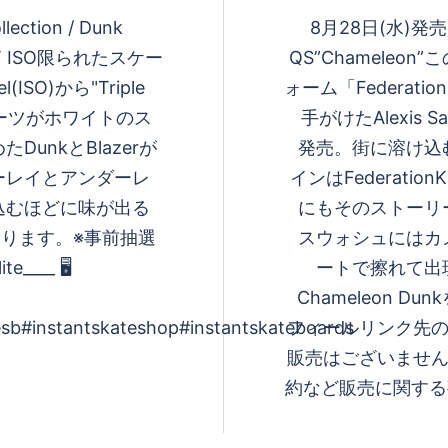
llection / Dunk
8月28日(水)発売 Al
ro GT ISO限られたスケー
QS”Chamele
SO)から"Triple
ォーム「FederationK
てのパーツがホワイトのス
手がけたAlexis S
unkとBlazerが
発売。街に溶け込
ーレイとアンダーレ
インはFederatio
込むほどに味が出る
にもそのストーリ
ております。※事前抽選
スウォシュにはカ
___ 🖥️
ートで擦れて出
Chameleon 
sb#instantskateshop#instantskateboards
フィールリンク先の
販売はございません
約など販売に関する