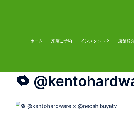
コ
ン
テ
ン
ツ
ホーム
来店ご予約
インスタント？
店舗紹
へ
ス
キ
🔁 @kentohardw
ッ
プ