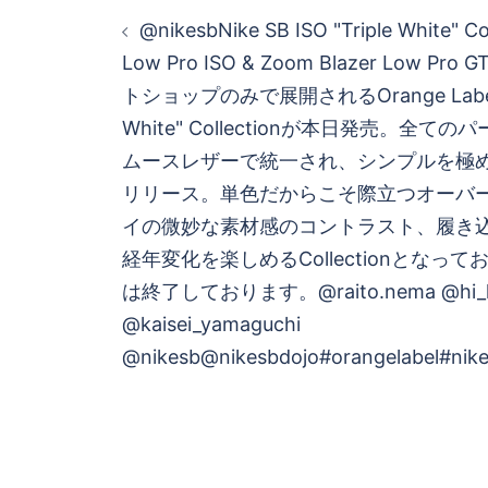
投
@nikesbNike SB ISO "Triple White" Co
稿
Low Pro ISO & Zoom Blazer Low P
トショップのみで展開されるOrange Label(I
ナ
White" Collectionが本日発売。全
ビ
ムースレザーで統一され、シンプルを極めたD
リリース。単色だからこそ際立つオーバ
ゲ
イの微妙な素材感のコントラスト、履き
経年変化を楽しめるCollectionとなっ
ー
は終了しております。@raito.nema @hi_lite_
シ
@kaisei_yamaguchi
@nikesb@nikesbdojo#orangelabel#nike
ョ
ン