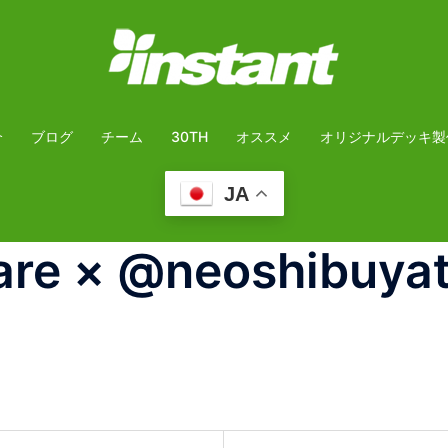
介
ブログ
チーム
30TH
オススメ
オリジナルデッキ製
JA
are × @neoshibuya