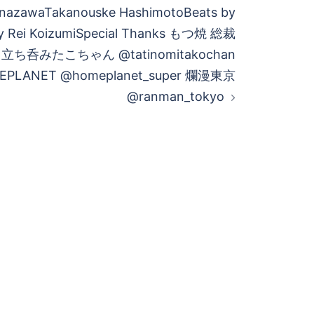
nazawaTakanouske HashimotoBeats by
y Rei KoizumiSpecial Thanks もつ焼 総裁
i 立ち呑みたこちゃん @tatinomitakochan
EPLANET @homeplanet_super 爛漫東京
@ranman_tokyo