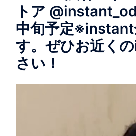
トア @instant
中旬予定※inst
す。ぜひお近くのi
さい！