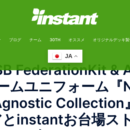
介
ブログ
チーム
30TH
オススメ
オリジナルデッキ製
JA
B FederationKit & 
ームユニフォーム『Ni
& Agnostic Coll
トアとinstantお台場