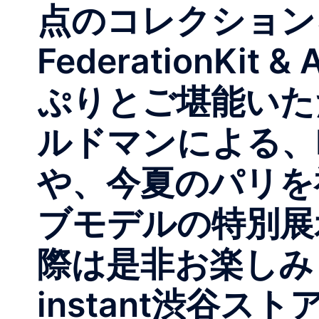
点のコレクションを
FederationKit 
ぷりとご堪能いた
ルドマンによる、N
や、今夏のパリを祝し
ブモデルの特別展
際は是非お楽しみ
instant渋谷ストア 