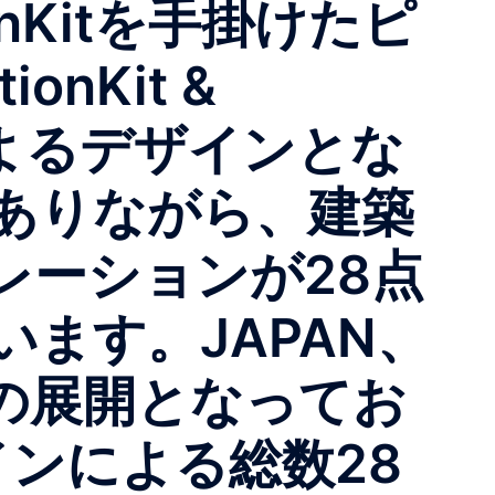
onKitを手掛けたピ
nKit &
によるデザインとな
ありながら、建築
レーションが28点
ます。JAPAN、
Cの展開となってお
ンによる総数28