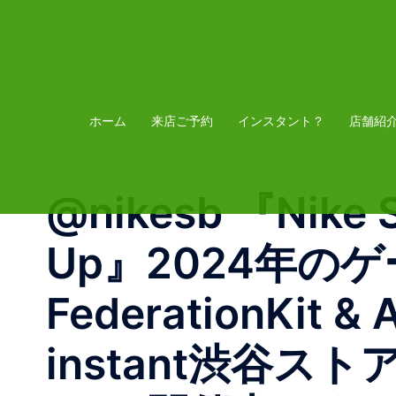
コ
ン
テ
ン
ツ
ホーム
来店ご予約
インスタント？
店舗紹
へ
ス
@nikesb 『Nike S
キ
ッ
Up』2024年のゲ
プ
FederationKit 
instant渋谷ス