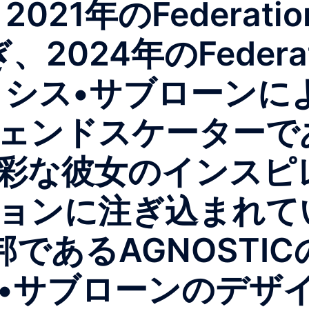
21年のFederati
024年のFederatio
アレクシス•サブローン
ェンドスケーターで
彩な彼女のインスピ
ョンに注ぎ込まれてい
邦であるAGNOSTI
•サブローンのデザイ