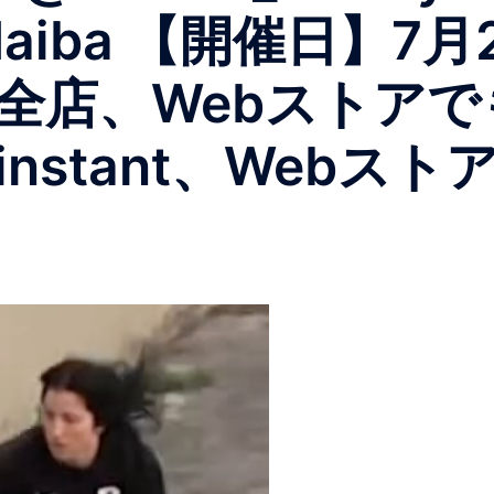
_odaiba 【開催日】7
ant全店、Webスト
nstant、Webス