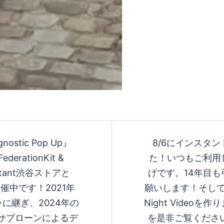
Agnostic Pop Up』
8/6にインスタ
rationKit &
た！いつもご利用
nstant渋谷ストアと
げです。14年目
開催中です！2021年
願いします！そして
パラに継ぎ、2024年の
Night Vide
クシス•サブローンによるデ
を是非ご覧ください！Star