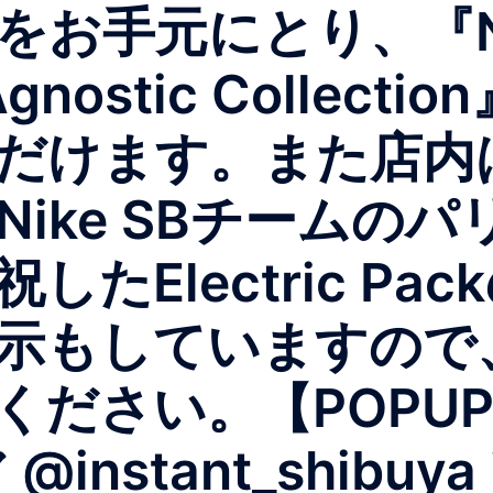
お手元にとり、『Nik
& Agnostic Coll
だけます。また店内
ike SBチームの
たElectric P
示もしていますので
ください。【POPU
@instant_shibuy