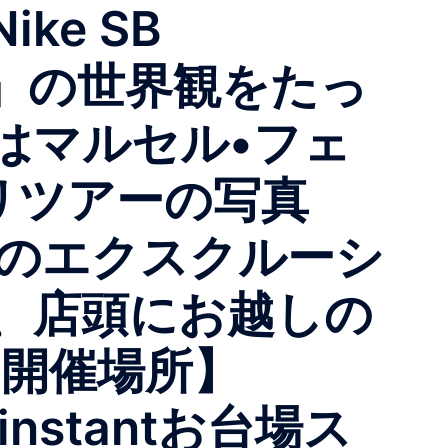
e SB
ection』の世界観をたっ
はマルセル•フェ
パリツアーの写真
ackのエクスクルーシ
、店頭にお越しの
P開催場所】
a instantお台場ス