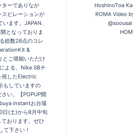
ーターでありなが
HoshinoToa Ka
ンスピレーションが
ROMA Video b
います。JAPAN、
@soousa
の展開となっておりま
HOM
る総数28点のコレ
tionKit &
たっぷりとご堪能いただけ
る、Nike SBチ
たElectric
展示もしていますの
さい。【POPUP開
buya instantお台場
月20日(土)から8月中旬
開しております。ぜひ
クして下さい！