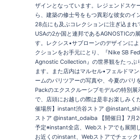
ゲ
ザインとなっています。レジェンドスケ
ら、建築の修士号をもつ異彩な彼女のイ
ー
28点にも及ぶコレクションに注ぎ込まれて
シ
USAの2か国と連邦であるAGNOSTIC
す。レクシス•サブローンのデザインによ
ョ
クションをお手元にとり、『Nike SB Federa
Agnostic Collection』の世界観を
ン
ます。また店内はマルセル•フェルドマンによ
ームのパリツアーの写真や、今夏のパリを祝し
Packのエクスクルーシブモデルの特別
で、店頭にお越しの際は是非お楽しみくだ
催場所】instant渋谷ストア @instant_shi
ストア @instant_odaiba 【開催日】7
予定※instant全店、Webストアでも展
お近くのinstant、Webストアでチェッ