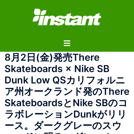
コ
ン
テ
ン
ツ
ト
へ
グ
ス
8月2日(金)発売There
ル
キ
メ
ッ
Skateboards × Nike SB
ニ
プ
Dunk Low QSカリフォルニ
ュ
ー
ア州オークランド発のThere
SkateboardsとNike SBのコ
ラボレーションDunkがリリ
ース。ダークグレーのスウ