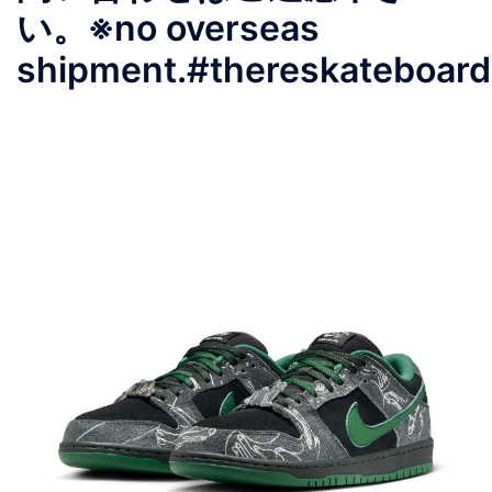
い。※no overseas
shipment.#thereskateboar