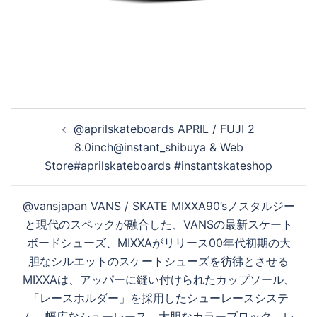
投
@aprilskateboards APRIL / FUJI 2
稿
8.0inch@instant_shibuya & Web
ナ
Store#aprilskateboards #instantskateshop
ビ
ゲ
@vansjapan VANS / SKATE MIXXA90’sノスタルジー
ー
と現代のスペックが融合した、VANSの最新スケート
シ
ボードシューズ、MIXXAがリリース︎00年代初期の大
ョ
胆なシルエットのスケートシューズを彷彿とさせる
ン
MIXXAは、アッパーに縫い付けられたカップソール、
「レースホルダー」を採用したシューレースシステ
ム、幅広なシューレース、大胆なカラーブロック、レ