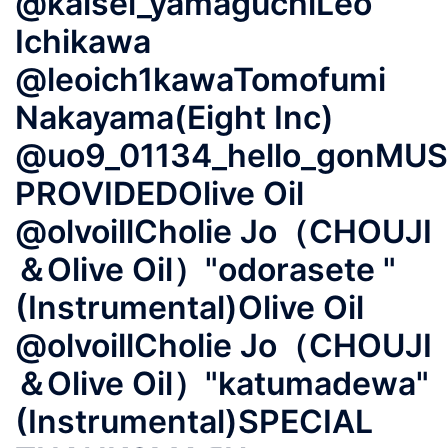
@kaisei_yamaguchiLeo
Ichikawa
@leoich1kawaTomofumi
Nakayama(Eight Inc)
@uo9_01134_hello_gonMUS
PROVIDEDOlive Oil
@olvoillCholie Jo（CHOUJI
＆Olive Oil）"odorasete "
(Instrumental)Olive Oil
@olvoillCholie Jo（CHOUJI
＆Olive Oil）"katumadewa"
(Instrumental)SPECIAL