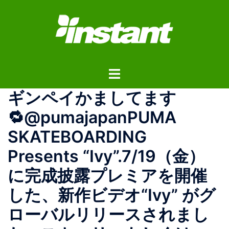
コ
ン
テ
ン
ツ
ト
へ
グ
ス
ギンペイかましてます
ル
キ
メ
ッ
🔁@pumajapanPUMA
ニ
プ
SKATEBOARDING
ュ
ー
Presents “Ivy”.7/19（金）
に完成披露プレミアを開催
した、新作ビデオ“Ivy” がグ
ローバルリリースされまし