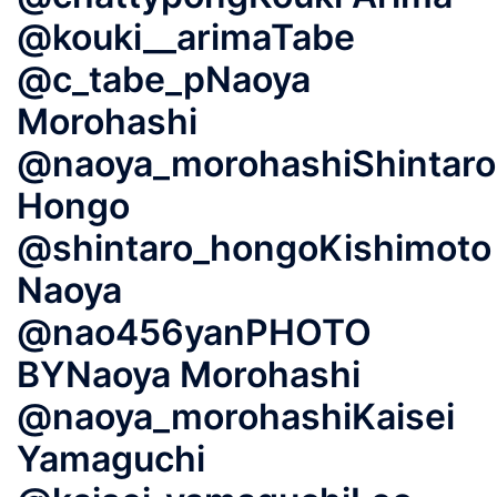
@kouki__arimaTabe
@c_tabe_pNaoya
Morohashi
@naoya_morohashiShintaro
Hongo
@shintaro_hongoKishimoto
Naoya
@nao456yanPHOTO
BYNaoya Morohashi
@naoya_morohashiKaisei
Yamaguchi