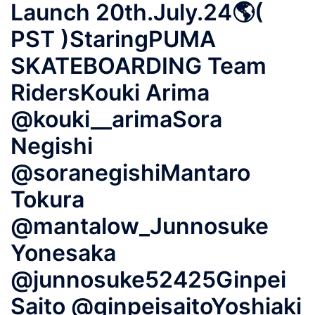
Launch 20th.July.24🌎(
PST )StaringPUMA
SKATEBOARDING Team
RidersKouki Arima
@kouki__arimaSora
Negishi
@soranegishiMantaro
Tokura
@mantalow_Junnosuke
Yonesaka
@junnosuke52425Ginpei
Saito @ginpeisaitoYoshiaki