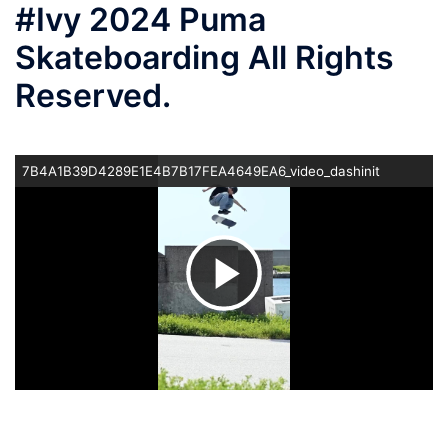
#Ivy 2024 Puma
Skateboarding All Rights
Reserved.
7B4A1B39D4289E1E4B7B17FEA4649EA6_video_dashinit
ビ
デ
オ