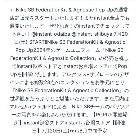
投
Nike SB FederationKit & Agnostic Pop Upの通常
稿
を
店舗販売をスタートいたします！またinstant全店でも
ナ
展開いたします。ぜひお近くのinstantでチェックして
ビ
下さい！@instant_odaiba @instant_shibuya 7月20
ゲ
再
日(土) START!!Nike SB FederationKit & Agnostic
ー
Pop Up2024年のゲームユニフォーム『Nike SB
シ
FederationKit & Agnostic Collection』の発売を祝し
生
ョ
てinstant渋谷ストアとinstantお台場ストアにてPop
ン
Upを開催いたします。アレクシス•サブローンのデザ
インによる総数28点のコレクションをお手元にとり、
す
『Nike SB FederationKit & Agnostic Collection』の
世界観をたっぷりとご堪能いただけます。また店内は
マルセル•フェルドによる、Nike SBチームのパリツア
る
ーの写真をお楽しみいただけます。【POPUP開催場
所】instant渋谷ストアinstantお台場ストア【開催
日】7月20日(土)から8月中旬予定