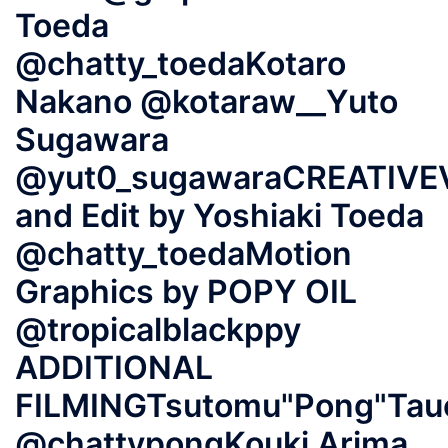
Toeda
@chatty_toedaKotaro
Nakano @kotaraw__Yuto
Sugawara
@yut0_sugawaraCREATIVE
and Edit by Yoshiaki Toeda
@chatty_toedaMotion
Graphics by POPY OIL
@tropicalblackppy
ADDITIONAL
FILMINGTsutomu"Pong"Tau
@chattypongKouki Arima