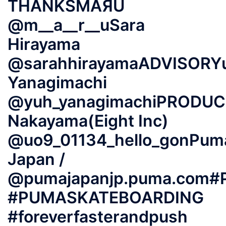
THANKSMAЯU
@m__a__r__uSara
Hirayama
@sarahhirayamaADVISORY
Yanagimachi
@yuh_yanagimachiPRODUC
Nakayama(Eight Inc)
@uo9_01134_hello_gonPum
Japan /
@pumajapanjp.puma.com
#PUMASKATEBOARDING
#foreverfasterandpush