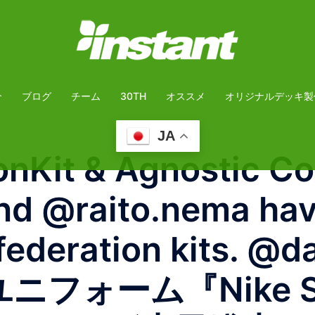
介
ブログ
チーム
30TH
オススメ
オリジナルデッキ製
JA
onKit & Agnostic Co
nd @raito.nema hav
federation kits. @d
フォーム『Nike SBFe