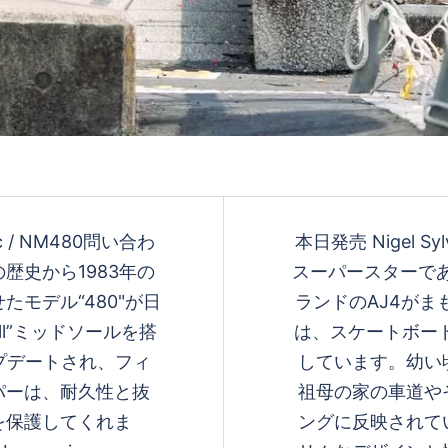
を
再
生
ic / NM480問い合わ
本日発売 Nigel Sylv
歴史から1983年の
スーパースターであ
モデル“480"が日
ランドのAJ4がまも
す
ll”ミッドソールを搭
は、スケートボー
ップデートされ、フィ
しています。幼い
パーは、耐久性と抜
祖母の家の車道や
る
を保護してくれま
ングに反映されて