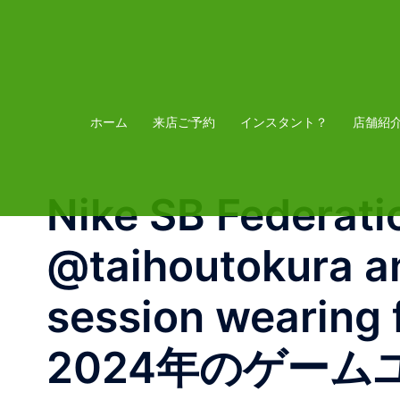
コ
ン
テ
ン
ツ
ホーム
来店ご予約
インスタント？
店舗紹
へ
ス
Nike SB Federati
キ
ッ
@taihoutokura a
プ
session wearing 
2024年のゲームユニ