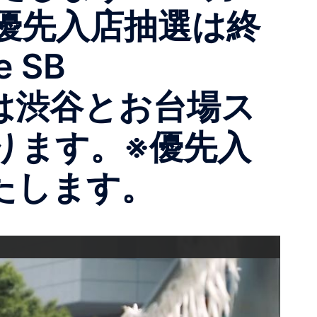
前優先入店抽選は終
 SB
店舗販売は渋谷とお台場ス
ります。※優先入
たします。