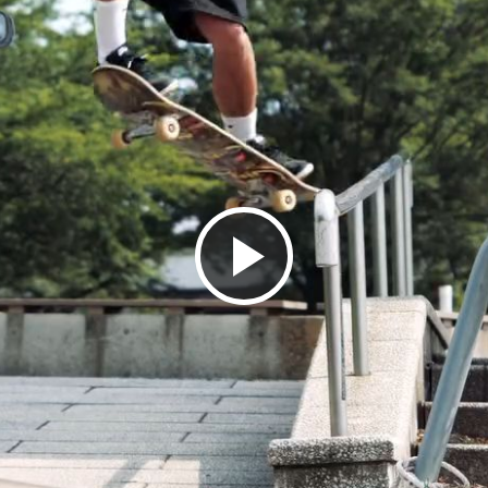
ビ
デ
オ