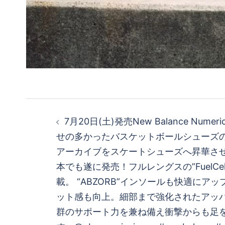
投
7月20日(土)発売New Balance Numer
稿
せの多かったバスケットボールシューズの
アーカイブをスケートシューズへ昇華させた
ナ
本でも遂に発売！フルレングスの”FuelCe
ビ
載。 “ABZORB”インソールも快適にア
ット感も向上。細部まで強化されたアッ
ゲ
群のサポート力を兼ね備え衝撃からも足