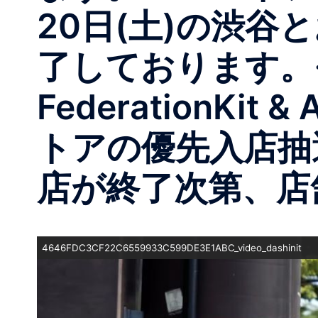
20日(土)の渋
了しております。※ 
FederationKi
トアの優先入店抽
店が終了次第、店
4646FDC3CF22C6559933C599DE3E1ABC_video_dashinit