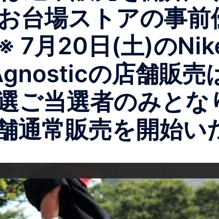
谷とお台場ストアの事
7月20日(土)のNike
t & Agnosticの
選ご当選者のみとな
舗通常販売を開始い