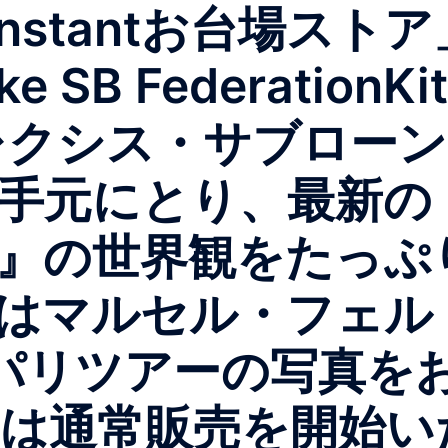
nstantお台場ストア」
 FederationKit &
レクシス・サブロー
元にとり、最新の『Ni
』の世界観をたっぷ
はマルセル・フェル
ムのパリツアーの写真
は通常販売を開始いたし