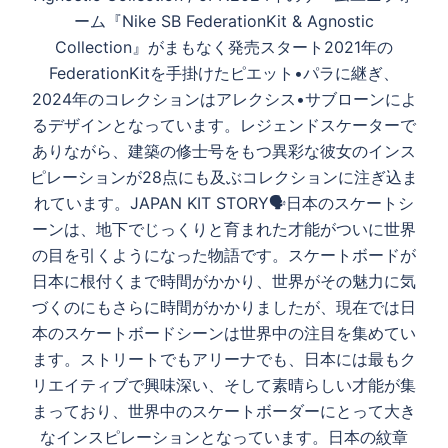
ナ
ーム『Nike SB FederationKit & Agnostic
ビ
Collection』がまもなく発売スタート︎2021年の
ゲ
FederationKitを手掛けたピエット•パラに継ぎ、
ー
2024年のコレクションはアレクシス•サブローンによ
シ
るデザインとなっています。レジェンドスケーターで
ョ
ありながら、建築の修士号をもつ異彩な彼女のインス
ン
ピレーションが28点にも及ぶコレクションに注ぎ込ま
れています。JAPAN KIT STORY🗣️日本のスケートシ
ーンは、地下でじっくりと育まれた才能がついに世界
の目を引くようになった物語です。スケートボードが
日本に根付くまで時間がかかり、世界がその魅力に気
づくのにもさらに時間がかかりましたが、現在では日
本のスケートボードシーンは世界中の注目を集めてい
ます。ストリートでもアリーナでも、日本には最もク
リエイティブで興味深い、そして素晴らしい才能が集
まっており、世界中のスケートボーダーにとって大き
なインスピレーションとなっています。日本の紋章