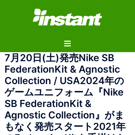
コ
ン
テ
ン
ツ
ト
へ
グ
ス
7月20日(土)発売Nike SB
ル
キ
メ
ッ
FederationKit & Agnostic
ニ
プ
Collection / USA2024年の
ュ
ー
ゲームユニフォーム『Nike
SB FederationKit &
Agnostic Collection』がま
もなく発売スタート︎2021年