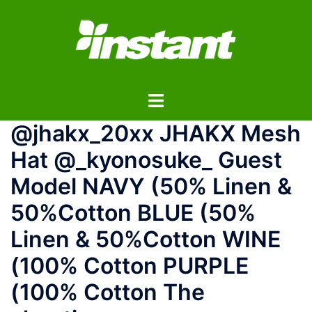
コ
ン
テ
ン
ツ
ト
へ
グ
ス
@jhakx_20xx JHAKX Mesh
ル
キ
メ
ッ
Hat @_kyonosuke_ Guest
ニ
プ
Model NAVY (50% Linen &
ュ
ー
50%Cotton BLUE (50%
Linen & 50%Cotton WINE
(100% Cotton PURPLE
(100% Cotton The