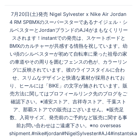
ビ
ゲ
7月20日(土)発売 Nigel Sylvester x Nike Air Jordan
ー
4 RM SPBMXのスーパースターであるナイジェル・シ
シ
ルベスターとJordanブランドのAJ4がまもなくリリー
ョ
スされます！instantでの発売は、スケートボードと
ン
BMXのカルチャーが共感する情熱を祝しています。幼
い頃のシルベスターが初めて自転車に乗った祖母の家
の車道やその周りを囲むフェンスの色が、カラーリン
グに反映されています。彼のライフスタイルに合わ
せ、スリムなデザインと快適な素材が採用されてお
り、ヒールには「BIKE」の文字が施されています。販
売方法に関してはプロフィールリンク先のブログをご
確認下さい。※浦安ストア、吉祥寺ストア、千葉スト
ア、那覇ストアでの販売はございません。※販売足
数、入荷サイズ、発売前のご予約など販売に関する事
前お問い合わせはご遠慮下さい。※no overseas
shipment.#nike#jordan#NigelSylvester#AJ4#instantsk