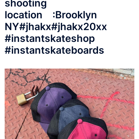
shooting
location :Brooklyn
NY#jhakx#jhakx20xx
#instantskateshop
#instantskateboards