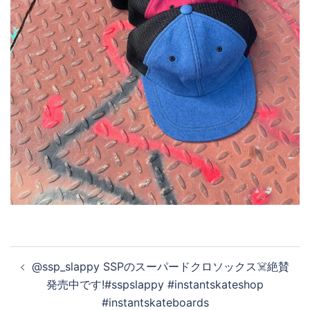
投
@ssp_slappy SSPのスーパードクロソックス☠️絶賛
稿
発売中です︎!#sspslappy #instantskateshop
ナ
#instantskateboards