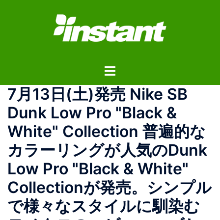
コ
ン
テ
ン
ツ
ト
へ
グ
ス
7月13日(土)発売 Nike SB
ル
キ
メ
ッ
Dunk Low Pro "Black &
ニ
プ
White" Collection 普遍的な
ュ
ー
カラーリングが人気のDunk
Low Pro "Black & White"
Collectionが発売。シンプル
で様々なスタイルに馴染む