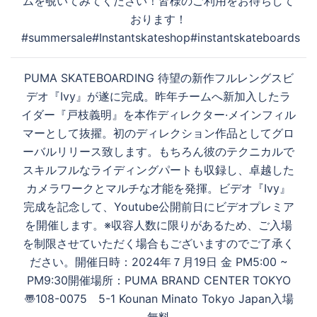
ン
ムを覗いてみてください！皆様のご利用をお待ちして
おります！
#summersale#Instantskateshop#instantskateboards
PUMA SKATEBOARDING 待望の新作フルレングスビ
デオ『Ivy』が遂に完成。昨年チームへ新加入したラ
イダー『戸枝義明』を本作ディレクター·メインフィル
マーとして抜擢。初のディレクション作品としてグロ
ーバルリリース致します。もちろん彼のテクニカルで
スキルフルなライディングパートも収録し、卓越した
カメラワークとマルチな才能を発揮。ビデオ『Ivy』
完成を記念して、Youtube公開前日にビデオプレミア
を開催します。※収容人数に限りがあるため、ご入場
を制限させていただく場合もございますのでご了承く
ださい。開催日時：2024年７月19日 金 PM5:00 ~
PM9:30開催場所：PUMA BRAND CENTER TOKYO
〠108-0075 5-1 Kounan Minato Tokyo Japan入場
無料