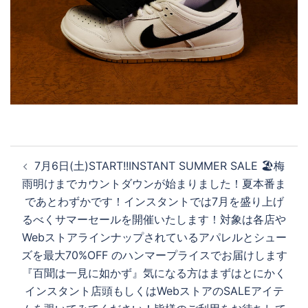
投
7月6日(土)START!!INSTANT SUMMER SALE 🏖️梅
稿
雨明けまでカウントダウンが始まりました！夏本番ま
ナ
であとわずかです！インスタントでは7月を盛り上げ
ビ
るべくサマーセールを開催いたします！対象は各店や
ゲ
Webストアラインナップされているアパレルとシュー
ー
ズを最大70%OFF のハンマープライスでお届けします
シ
『百聞は一見に如かず』気になる方はまずはとにかく
ョ
インスタント店頭もしくはWebストアのSALEアイテ