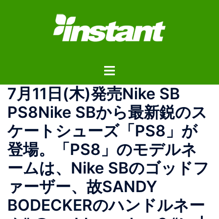
コ
ン
テ
ン
ツ
ト
へ
グ
ス
7月11日(木)発売Nike SB
ル
キ
メ
ッ
PS8Nike SBから最新鋭のス
ニ
プ
ケートシューズ「PS8」が
ュ
ー
登場。「PS8」のモデルネ
ームは、Nike SBのゴッドフ
ァーザー、故SANDY
BODECKERのハンドルネー