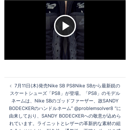
ビ
デ
オ
投
7月11日(木)発売Nike SB PS8Nike SBから最新鋭の
稿
を
スケートシューズ「PS8」が登場。「PS8」のモデル
ナ
ネームは、Nike SBのゴッドファーザー、故SANDY
ビ
BODECKERのハンドルネーム” @problemsolver8 “に
ゲ
再
由来しており、SANDY BODECKERへの敬意が込めら
ー
れています。ライニットとレザーの革新的な素材の組
シ