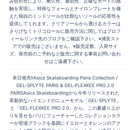
み合わせにより、耐久性、通気性、正確なボードの感
生
ョ
触を実現し、特殊なフォームとナイロンプレートを備
ン
えた独自のミッドソールが比類ないソールの応答性を
提供してくれます。クリアソールから透けるカラーは
す
さりげなくトリコロールに販売方法に関してはプロフ
ィールリンク先のブログをご確認下さい。※浦安スト
アでの販売はございません。※販売足数、入荷サイ
る
ズ、発売前のご予約など販売に関する事前お問い合わ
せはご遠慮下さい。
本日発売!!Asics Skateboarding Paris Collection /
GEL-SPLYTE PARIS & GEL-FLEXKEE PRO 2.0
PARISAsics Skateboardingから今年リリースされた
革新的なハイエンドのニューモデル「GEL-SPLYTE」
と「GEL-FLEXKEE PRO 2.0」から、この夏盛り上が
りを見せるパリにフューチャーしたコレクションカラ
ーが登場ブラックを基調にイエローとオレンジのアク