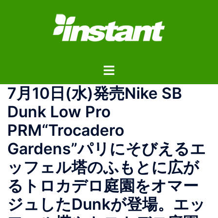
コ
ン
テ
ン
ツ
ト
へ
グ
ス
7月10日(水)発売Nike SB
ル
キ
メ
ッ
Dunk Low Pro
ニ
プ
PRM“Trocadero
ュ
ー
Gardens”パリにそびえるエ
ッフェル塔のふもとに広が
るトロカデロ庭園をオマー
ジュしたDunkが登場。エッ