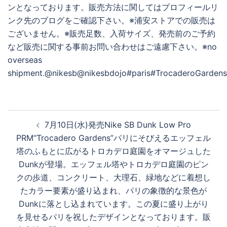
投
7月10日(水)発売Nike SB Dunk Low Pro
稿
PRM“Trocadero Gardens”パリにそびえるエッフェル
ナ
塔のふもとに広がるトロカデロ庭園をオマージュした
ビ
Dunkが登場。エッフェル塔やトロカデロ庭園のピン
ゲ
クの歩道、コンクリート、大理石、緑地などに着想し
ー
たカラー要素が盛り込まれ、パリの象徴的な景色が
シ
Dunkに落とし込まれています。この夏に盛り上がり
ョ
を見せるパリを祝したデザインとなっております。販