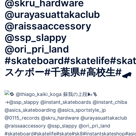
@skru_hardware
@urayasuattakaclub
@raissaaccessory
@ssp_slappy
@ori_pri_land
#skateboard#skatelife#ska
スケボー#千葉県#高校生#🛹