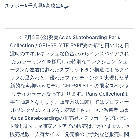
投
7月5日(金)発売Asics Skateboarding Paris
稿
Collection / GEL-SPLYTE PARI"光の都"と日の出と日
ナ
没時のエネルギッシュな色合いからインスパイアされ
ビ
たカラーリングを採用した特別なコレクション シュ
ゲ
ータンが左右に割れたスプリットタン構造によるクイ
ー
ックな足入れと、優れたフィッティングを実現した革
シ
新的な今期Newモデル"GEL-SPLYTE"の限定スペシャ
ョ
リティカラーとなっております。Paris Collectionは
ン
事前抽選となります。販売方法に関してはプロフィー
ルリンク先のブログをご確認下さい。※ご当選者には
Asics Skateboardingの非売品ステッカーをプレゼン
ト致します。※浦安ストアでの販売はございません。※
販売足数、入荷サイズ、発売前のご予約など販売に関