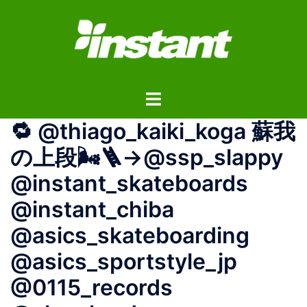
コ
ン
テ
ン
ツ
ト
へ
グ
ス
🔁 @thiago_kaiki_koga 蘇我
ル
キ
メ
ッ
の上段🌬️🪜→@ssp_slappy
ニ
プ
@instant_skateboards
ュ
ー
@instant_chiba
@asics_skateboarding
@asics_sportstyle_jp
@0115_records