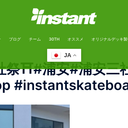
介
ブログ
チーム
30TH
オススメ
オリジナルデッキ製
JA
⛩️#浦安#浦安三社祭
op #instantskatebo