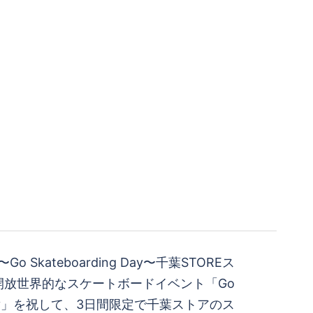
】〜Go Skateboarding Day〜千葉STOREス
放️世界的なスケートボードイベント「Go
ng Day」を祝して、3日間限定で千葉ストアのス