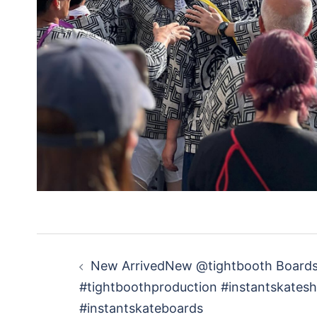
投
New ArrivedNew @tightbooth Boards
稿
#tightboothproduction #instantskates
#instantskateboards