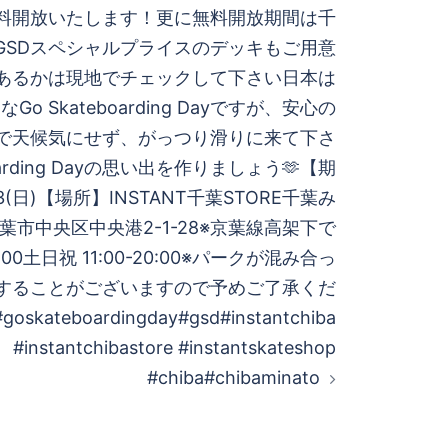
料開放いたします！更に無料開放期間は千
、GSDスペシャルプライスのデッキもご用意
があるかは現地でチェックして下さい日本は
o Skateboarding Dayですが、安心の
で天候気にせず、がっつり滑りに来て下さ
oarding Dayの思い出を作りましょう🫶【期
23(日)【場所】INSTANT千葉STORE千葉み
市中央区中央港2-1-28※京葉線高架下で
21:00土日祝 11:00-20:00※パークが混み合っ
することがございますので予めご了承くだ
skateboardingday#gsd#instantchiba
#instantchibastore #instantskateshop
#chiba#chibaminato