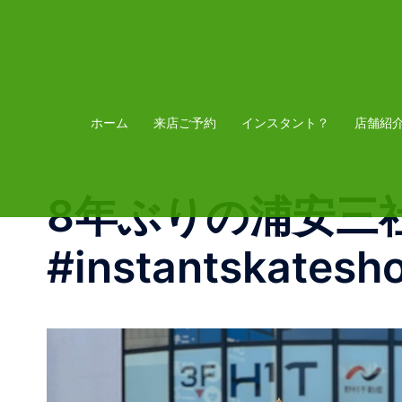
コ
ン
テ
ン
ツ
ホーム
来店ご予約
インスタント？
店舗紹
へ
ス
8年ぶりの浦安三社祭
キ
ッ
#instantskatesh
プ