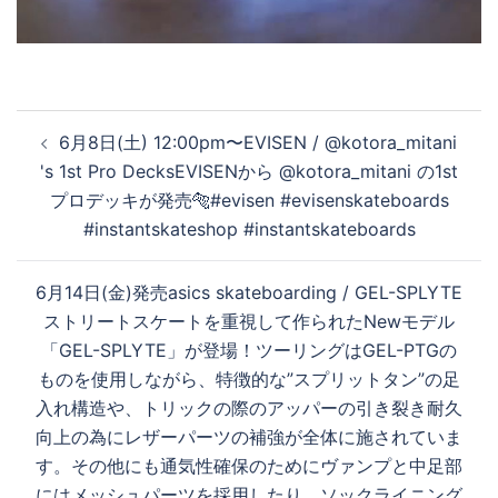
を
投
6月8日(土) 12:00pm〜EVISEN / @kotora_mitani
再
稿
's 1st Pro DecksEVISENから @kotora_mitani の1st
ナ
プロデッキが発売🐅#evisen #evisenskateboards
ビ
#instantskateshop #instantskateboards
生
ゲ
ー
6月14日(金)発売asics skateboarding / GEL-SPLYTE
シ
す
ストリートスケートを重視して作られたNewモデル
ョ
「GEL-SPLYTE」が登場！ツーリングはGEL-PTGの
ン
ものを使用しながら、特徴的な”スプリットタン”の足
る
入れ構造や、トリックの際のアッパーの引き裂き耐久
向上の為にレザーパーツの補強が全体に施されていま
す。その他にも通気性確保のためにヴァンプと中足部
にはメッシュパーツを採用したり、ソックライニング