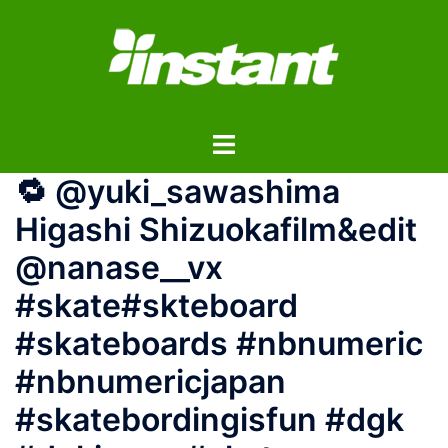
コ
ン
テ
ン
ツ
ト
へ
グ
ス
🔁 @yuki_sawashima
ル
キ
メ
ッ
Higashi Shizuoka️film&edit
ニ
プ
@nanase__vx
ュ
ー
#skate#skteboard
#skateboards #nbnumeric
#nbnumericjapan
#skatebordingisfun #dgk