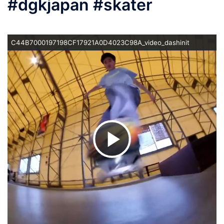
#dgkjapan #skater
C44B7000197198CF17921A0D4023C98A_video_dashinit
ビ
デ
オ