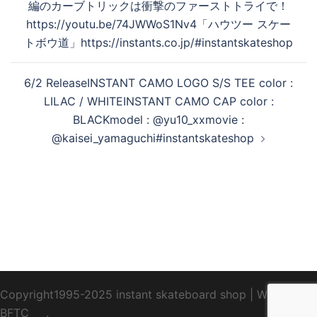
編のカーブトリックは衝撃のファーストトライで！
ー
https://youtu.be/74JWWoS1Nv4「ハウツー スケー
シ
トボウ道」https://instants.co.jp/#instantskateshop
ョ
ン
6/2 ReleaseINSTANT CAMO LOGO S/S TEE color :
LILAC / WHITEINSTANT CAMO CAP color :
BLACKmodel : @yu10_xxmovie :
@kaisei_yamaguchi#instantskateshop
Copyright1995-2025 instant skateboard shop
|
WebDesign
BFTC
_ _.