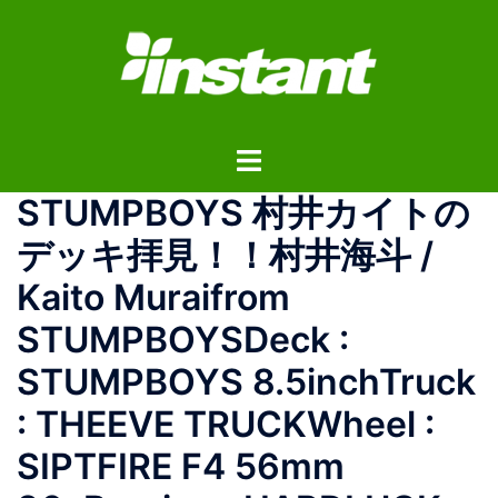
コ
ン
テ
ン
ツ
ト
へ
グ
ス
STUMPBOYS 村井カイトの
ル
キ
メ
ッ
デッキ拝見！！村井海斗 /
ニ
プ
Kaito Muraifrom
ュ
ー
STUMPBOYSDeck :
STUMPBOYS 8.5inchTruck
: THEEVE TRUCKWheel :
SIPTFIRE F4 56mm