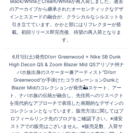
Black/WhiteとCream/Whiteが再入荷しました。過去
シ
のアーカイブから継承されたオーセンティックなデザ
ョ
インとスエードの融合が、クラシカルなシルエットを
ン
引き立てています。かかと部にはリフレクターが搭
載。初回リリース即完売後、待望の再入荷となりま
す。
6月1日(土)発売Di’orr Greenwood × Nike SB Dunk
High Decon QS & Zoom Blazer Mid QSアリゾナ州ナ
バホ族出身のスケーター兼アーティスト"Di’orr
Greenwood"が手掛けたコラボレーションDunkと
Blazer Midのコレクションが発売🏜️スケート、アー
ト、ナバホ族の伝統が融合し、先住民へのリスペクト
を現代的なアプローチで表現した画期的なデザインの
コレクションとなっています。販売方法に関してはプ
ロフィールリンク先のブログをご確認下さい。※浦安
ストアでの販売はございません。※販売足数、入荷サ