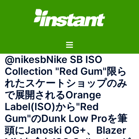
コ
ン
テ
ン
ツ
ト
へ
グ
ス
@nikesbNike SB ISO
ル
キ
メ
ッ
Collection "Red Gum"限ら
ニ
プ
れたスケートショップのみ
ュ
ー
で展開されるOrange
Label(ISO)から"Red
Gum"のDunk Low Proを筆
頭にJanoski OG+、Blazer