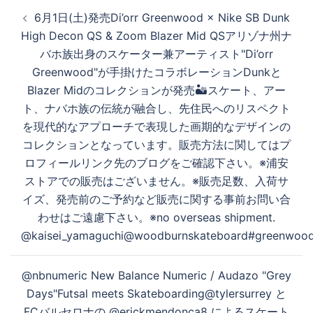
投
6月1日(土)発売Di’orr Greenwood × Nike SB Dunk
稿
る
High Decon QS & Zoom Blazer Mid QSアリゾナ州ナ
ナ
バホ族出身のスケーター兼アーティスト"Di’orr
ビ
Greenwood"が手掛けたコラボレーションDunkと
ゲ
Blazer Midのコレクションが発売🏜️スケート、アー
ー
ト、ナバホ族の伝統が融合し、先住民へのリスペクト
シ
を現代的なアプローチで表現した画期的なデザインの
ョ
コレクションとなっています。販売方法に関してはプ
ン
ロフィールリンク先のブログをご確認下さい。※浦安
ストアでの販売はございません。※販売足数、入荷サ
イズ、発売前のご予約など販売に関する事前お問い合
わせはご遠慮下さい。※no overseas shipment.
@kaisei_yamaguchi@woodburnskateboard#greenwood#
@nbnumeric New Balance Numeric / Audazo "Grey
Days"Futsal meets Skateboarding@tylersurrey と
FCバルセロナの @erickmendonca8⁠ によるスケート