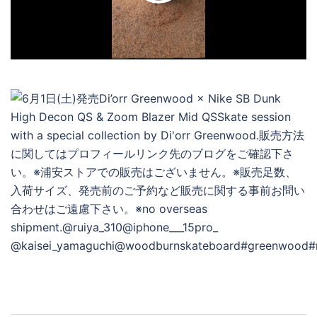
デ
オ
を
再
生
す