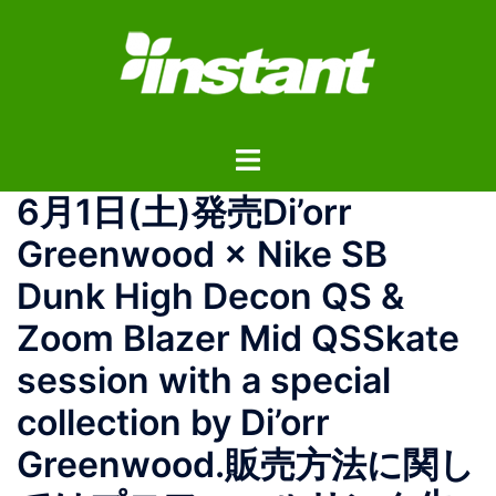
コ
ン
テ
ン
ツ
ト
へ
グ
ス
6月1日(土)発売Di’orr
ル
キ
メ
ッ
Greenwood × Nike SB
ニ
プ
Dunk High Decon QS &
ュ
ー
Zoom Blazer Mid QSSkate
session with a special
collection by Di’orr
Greenwood.販売方法に関し