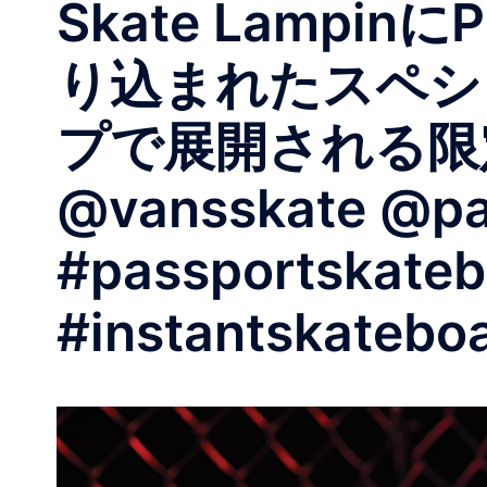
Skate Lampi
り込まれたスペシ
プで展開される限
@vansskate @pa
#passportskateb
#instantskatebo