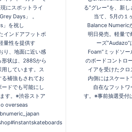
表現にスポットライ
る”グレー”を、新
y Days」 。
当て、5月の１ヶ
Days」を祝し
Balance Numer
れたインドアフットボ
明日発売。軽量で
と軽量性を提供す
ーズ”Audaz
しており、地面に近い感
Foam”ミッド
形状は、288Sから
のボードコントロー
採用しています。ス
イアを受けたクロ
する補強もされてお
内側にはスケート
ボードでも可能にし
自在なフットワ
ます。※渋谷ストア
す。※事前抽選受付
verseas
bnumeric_japan
hop#instantskateboards