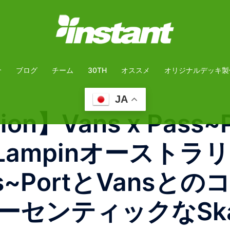
介
ブログ
チーム
30TH
オススメ
オリジナルデッキ製
JA
tion】Vans x Pass~P
kate Lampinオー
s~PortとVansと
ンティックなSkate