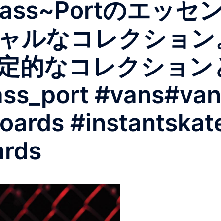
nにPass~Portの
ャルなコレクション
定的なコレクション
ss_port #vans#van
oards #instantskat
ards