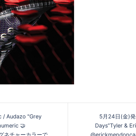
/ Audazo "Grey
5月24日(金)発売N
numeric 🤝
Days”Tyler & Er
nceのシグネチャーカラーで
@erickmendon