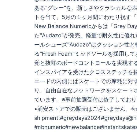
ナ
ある"グレー"を、新しさやクラシカルな
ビ
トを当て、5月の１ヶ月間にわたり祝す「Gre
New Balance Numericからは「Grey 
ゲ
た"Audazo"が発売。軽量で耐久性に優
ールシューズ"Audazo"はクッション性
ー
る"Fresh Foam"ミッドソールを採用
シ
覚と抜群のボードコントロールを実現する
インスパイアを受けたクロスステッチを
ョ
エードの内側にはスケートでの摩耗に対
り、自由自在なフットワークをスケート
ン
ています。※事前抽選受付は終了しており
•浦安ストアでの販売はございません。※no o
shipment.#greydays2024#greydays@n
#nbnumeric#newbalance#instantskates