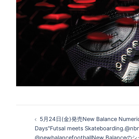
投
5月24日(金)発売New Balance Numeric 
稿
Days"Futsal meets Skateboarding.⁠@nb
@newbalancefootballNew Bala