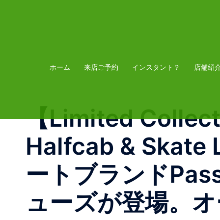
コ
ン
テ
ン
ツ
ホーム
来店ご予約
インスタント？
店舗紹
へ
ス
【Limited Collec
キ
ッ
Halfcab & S
プ
ートブランドPas
ューズが登場。オーセ