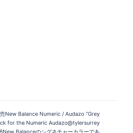
ew Balance Numeric / Audazo “Grey
ick for the Numeric Audazo⁠@tylersurrey
ca8⁠New Balanceのシグネチャーカラーであ