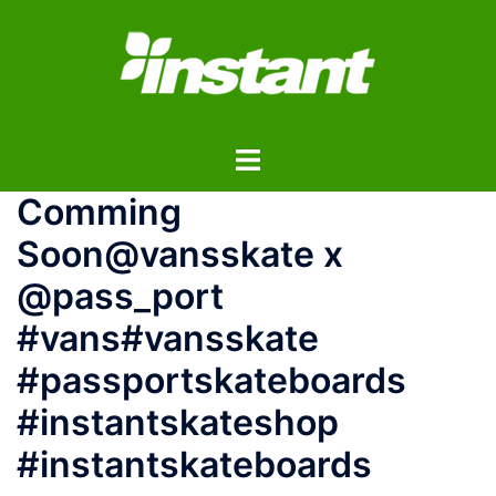
コ
ン
テ
ン
ツ
ト
へ
グ
ス
Comming
ル
キ
メ
ッ
Soon@vansskate x
ニ
プ
@pass_port
ュ
ー
#vans#vansskate
#passportskateboards
#instantskateshop
#instantskateboards