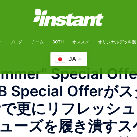
介
ブログ
チーム
30TH
オススメ
オリジナルデッキ製
JA
 Summer" Special
B Special Off
UPで更にリフレッシ
ューズを履き潰すス