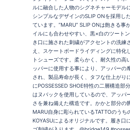
ナ
ルに融合した人物のシグネチャーモデル
ビ
シンプルなデザインのSLIP ONを採用
ています。”MARU” SLIP ONは飽き
ゲ
イルにも合わせやすい、黒×白のツート
き口に施された刺繍がアクセントの洗練
ー
え、スケートボードライディングに特化
シ
トシューズです。柔らかく、耐久性の高
ッパーに使用する事により、アッパーの
ョ
され、製品寿命が長く、タフな仕上がり
にPOSSESSED SHOE特性の二層構造
ン
はヌバックを使用しているので、アッパ
さを兼ね備えた構造です。かかと部分の
MARU自身に彫られているTATTOのう
KOYASUによるオリジナルです。履き口
ゴ刺繍が入ります。@bridge149 #posses