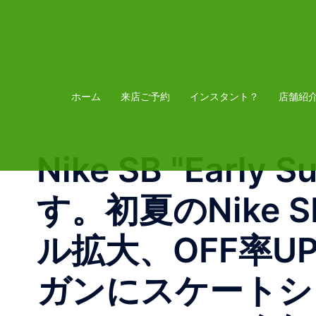
コ
ン
テ
ン
ツ
ホーム
来店ご予約
インスタント？
店舗紹
へ
ス
Nike SB "Early
キ
ッ
す。初夏のNike S
プ
ル拡大、OFF率
ガンにスケートシ