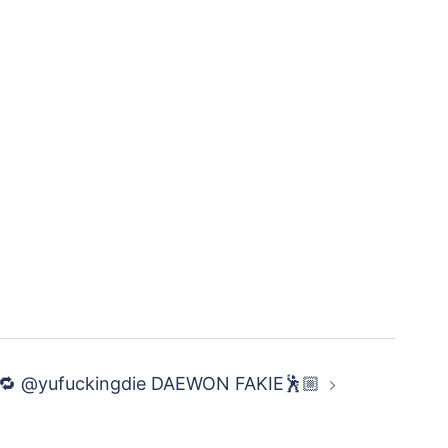
🔁 @yufuckingdie DAEWON FAKIE🕺🏼