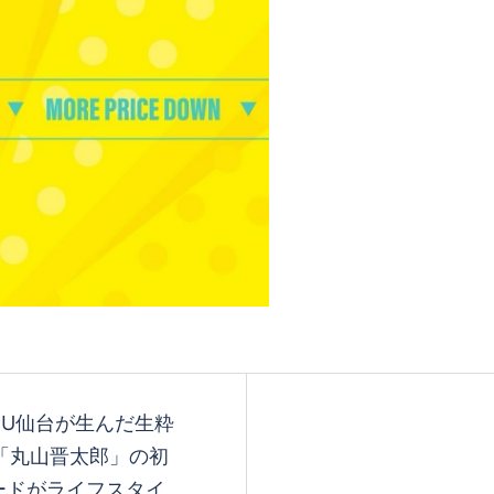
/ MARU仙台が生んだ生粋
れる「丸山晋太郎」の初
ードがライフスタイ