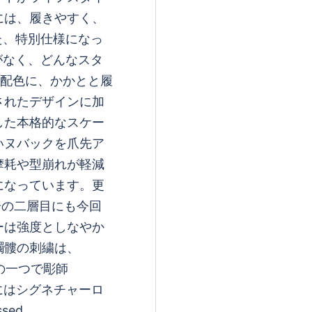
には、履きやすく、
した、特別仕様になっ
る事がなく、どんなスタ
ン配色に、かかとと履
されたデザインに加
した本格的なスケー
いヌバックを爪先ア
摩耗や型崩れが軽減
になっています。更
部分の二層目にも今回
ーは強度としなやか
髑髏の刺繍は、
ちの一つで彫師
にはシグネチャーロ
sed