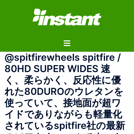
コ
ン
テ
ン
ツ
ト
へ
グ
ス
@spitfirewheels spitfire /
ル
キ
メ
ッ
80HD SUPER WIDES 速
ニ
プ
く、柔らかく、反応性に優
ュ
ー
れた80DUROのウレタンを
使っていて、接地面が超ワ
イドでありながらも軽量化
されているspitfire社の最新