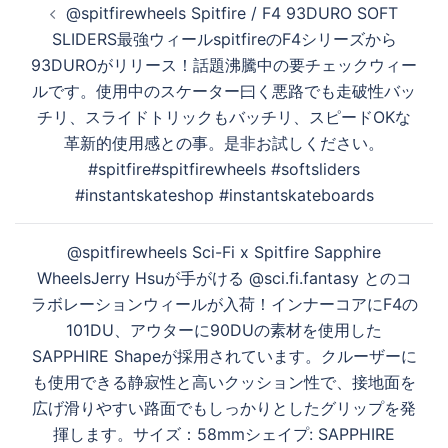
@spitfirewheels Spitfire / F4 93DURO SOFT
稿
SLIDERS最強ウィールspitfireのF4シリーズから
ナ
93DUROがリリース！話題沸騰中の要チェックウィー
ビ
ルです。使用中のスケーター曰く悪路でも走破性バッ
ゲ
チリ、スライドトリックもバッチリ、スピードOKな
ー
革新的使用感との事。是非お試しください。
シ
#spitfire#spitfirewheels #softsliders
ョ
#instantskateshop #instantskateboards
ン
@spitfirewheels Sci-Fi x Spitfire Sapphire
WheelsJerry Hsuが手がける @sci.fi.fantasy とのコ
ラボレーションウィールが入荷！インナーコアにF4の
101DU、アウターに90DUの素材を使用した
SAPPHIRE Shapeが採用されています。クルーザーに
も使用できる静寂性と高いクッション性で、接地面を
広げ滑りやすい路面でもしっかりとしたグリップを発
揮します。サイズ：58mmシェイプ: SAPPHIRE