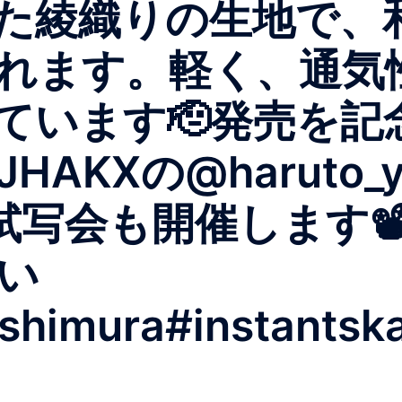
た綾織りの生地で、
れます。軽く、通気
ています🫡発売を記
KXの@haruto_yo
rtの試写会も開催します
い
shimura#instantsk