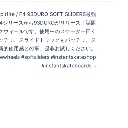
 Spitfire / F4 93DURO SOFT SLIDERS最強
eのF4シリーズから93DUROがリリース！話題
クウィールです。使用中のスケーター曰く
ッチリ、スライドトリックもバッチリ、ス
革新的使用感との事。是非お試しください。
irewheels #softsliders #instantskateshop
#instantskateboards