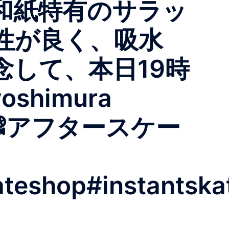
和紙特有のサラッ
性が良く、吸水
念して、本日19時
shimura
📽️アフタースケー
ateshop#instantska