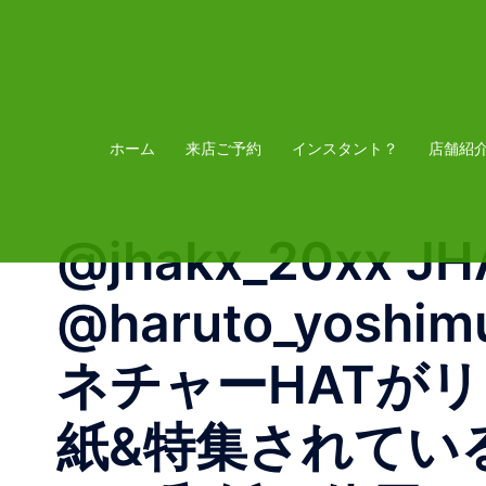
コ
ン
テ
ン
ツ
ホーム
来店ご予約
インスタント？
店舗紹
へ
ス
@jhakx_20xx JHA
キ
ッ
@haruto_yos
プ
ネチャーHATがリリ
紙&特集されてい