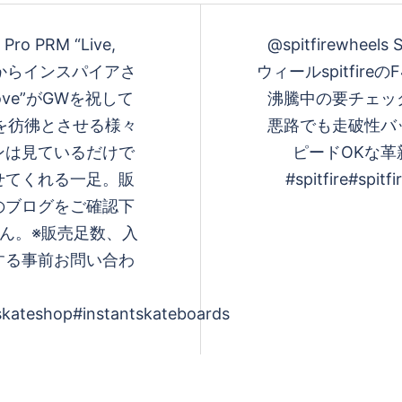
Pro PRM “Live,
@spitfirewheels
貨店からインスパイアさ
ウィールspitfir
, Love”がGWを祝して
沸騰中の要チェッ
貨を彷彿とさせる様々
悪路でも走破性バ
ンは見ているだけで
ピードOKな
せてくれる一足。販
#spitfire#spitf
のブログをご確認下
ん。※販売足数、入
する事前お問い合わ
skateshop#instantskateboards