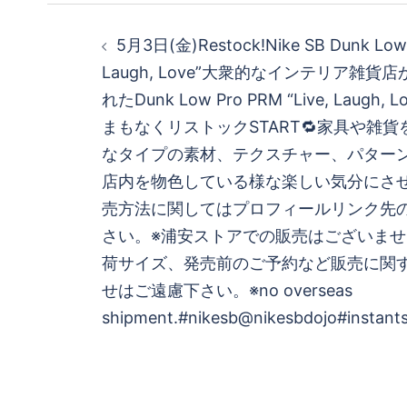
投
5月3日(金)Restock!Nike SB Dunk Low 
稿
Laugh, Love”大衆的なインテリア雑
れたDunk Low Pro PRM “Live, Laugh
ナ
まもなくリストックSTART🔁家具や雑
ビ
なタイプの素材、テクスチャー、パター
店内を物色している様な楽しい気分にさ
ゲ
売方法に関してはプロフィールリンク先
さい。※浦安ストアでの販売はございませ
ー
荷サイズ、発売前のご予約など販売に関
シ
せはご遠慮下さい。※no overseas
shipment.#nikesb@nikesbdojo#instant
ョ
ン