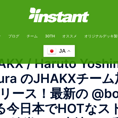
介
ブログ
チーム
30TH
オススメ
オリジナルデッキ製
JA
KX / Haruto Yoshi
himura のJHAKX
ース！最新の @board
る今日本でHOTなス