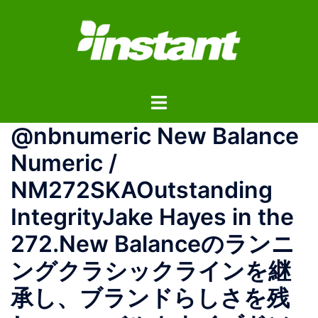
コ
ン
テ
ン
ツ
ト
へ
グ
ス
@nbnumeric New Balance
ル
キ
メ
ッ
Numeric /
ニ
プ
NM272SKAOutstanding
ュ
ー
IntegrityJake Hayes in the
272.New Balanceのランニ
ングクラシックラインを継
承し、ブランドらしさを残