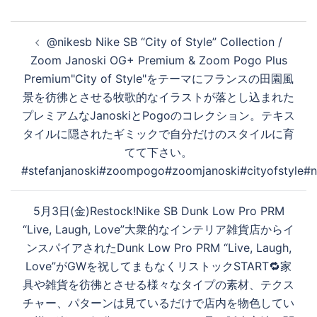
投
@nikesb Nike SB “City of Style” Collection /
稿
Zoom Janoski OG+ Premium & Zoom Pogo Plus
ナ
Premium"City of Style"をテーマにフランスの田園風
ビ
景を彷彿とさせる牧歌的なイラストが落とし込まれた
ゲ
プレミアムなJanoskiとPogoのコレクション。テキス
ー
タイルに隠されたギミックで自分だけのスタイルに育
シ
てて下さい。
ョ
#stefanjanoski#zoompogo#zoomjanoski#cityofstyle#n
ン
5月3日(金)Restock!Nike SB Dunk Low Pro PRM
“Live, Laugh, Love”大衆的なインテリア雑貨店からイ
ンスパイアされたDunk Low Pro PRM “Live, Laugh,
Love”がGWを祝してまもなくリストックSTART🔁家
具や雑貨を彷彿とさせる様々なタイプの素材、テクス
チャー、パターンは見ているだけで店内を物色してい