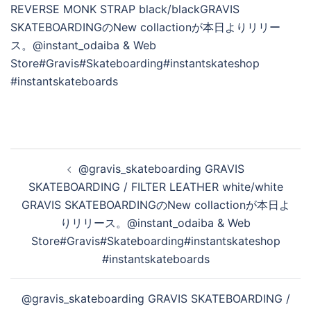
を
再
生
投
@gravis_skateboarding GRAVIS
稿
す
SKATEBOARDING / FILTER LEATHER white/white
ナ
GRAVIS SKATEBOARDINGのNew collactionが本日よ
ビ
りリリース。@instant_odaiba & Web
ゲ
る
Store#Gravis#Skateboarding#instantskateshop
ー
#instantskateboards
シ
ョ
@gravis_skateboarding GRAVIS SKATEBOARDING /