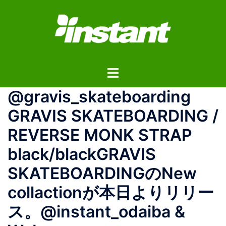
コ
ン
テ
ン
ツ
ト
へ
グ
ス
@gravis_skateboarding
ル
キ
メ
ッ
GRAVIS SKATEBOARDING /
ニ
プ
REVERSE MONK STRAP
ュ
ー
black/blackGRAVIS
SKATEBOARDINGのNew
collactionが本日よりリリー
ス。@instant_odaiba &