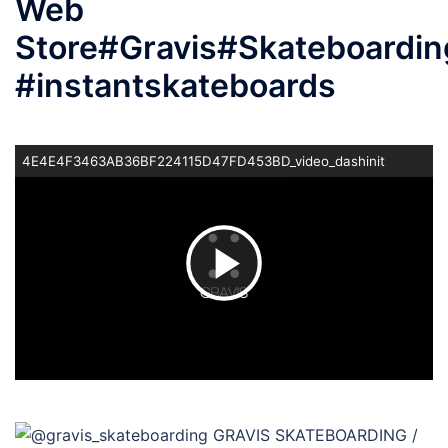
Web
Store#Gravis#Skateboardin
#instantskateboards
4E4E4F3463AB36BF224115D47FD453BD_video_dashinit
ビ
デ
オ