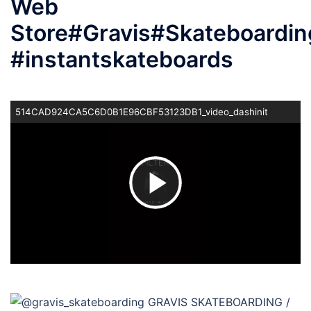
Web
Store#Gravis#Skateboardin
#instantskateboards
514CAD924CA5C6D0B1E96CBF53123DB1_video_dashinit
ビ
デ
オ