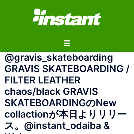
コ
ン
テ
ン
ツ
ト
へ
グ
ス
@gravis_skateboarding
ル
キ
メ
ッ
GRAVIS SKATEBOARDING /
ニ
プ
FILTER LEATHER
ュ
ー
chaos/black GRAVIS
SKATEBOARDINGのNew
collactionが本日よりリリー
ス。@instant_odaiba &