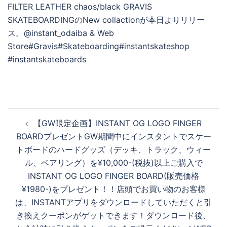
を
再
生
投
【GW限定企画】INSTANT OG LOGO FINGER
稿
す
BOARDプレゼント︎GW期間中にインスタントでスケー
ナ
トボードのハードグッズ（デッキ、トラック、ウィー
ビ
ル、ベアリング）を¥10,000-(税抜)以上ご購入で
ゲ
る
INSTANT OG LOGO FINGER BOARD(販売価格
ー
¥1980-)をプレゼント！！店頭でお買い物のお客様
シ
は、INSTANTアプリをダウンロードしていただくと引
ョ
き換えクーポンがゲットできます！ダウンロード後、