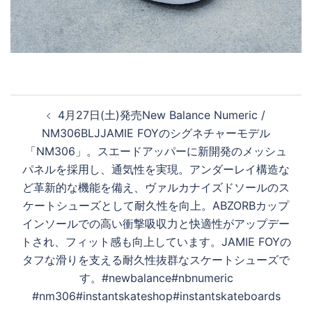
投
4月27日(土)発売New Balance Numeric /
稿
NM306BLJJAMIE FOYのシグネチャーモデル
ナ
「NM306」。スエードアッパーに新開発のメッシュ
ビ
パネルを採用し、通気性を実現。アンダーレイ構造な
ゲ
ど革新的な機能を備え、ヴァルカナイズドソールのス
ー
ケートシューズとして耐久性を向上。ABZORBカップ
シ
インソールでの高い衝撃吸収力と快適性がアップデー
ョ
トされ、フィット感も向上しています。JAMIE FOYの
ン
タフな滑りを支える耐久性抜群なスケートシューズで
す。#newbalance#nbnumeric
#nm306#instantskateshop#instantskateboards