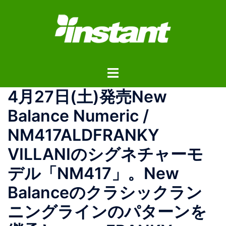
コ
ン
テ
ン
ツ
ト
へ
グ
ス
4月27日(土)発売New
ル
キ
メ
ッ
Balance Numeric /
ニ
プ
NM417ALDFRANKY
ュ
ー
VILLANIのシグネチャーモ
デル「NM417」。New
Balanceのクラシックラン
ニングラインのパターンを