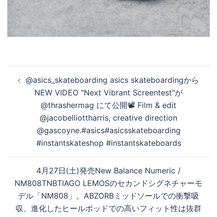
投
@asics_skateboarding asics skateboardingから
稿
NEW VIDEO "Next Vibrant Screentest"が
ナ
@thrashermag にて公開📽️ Film & edit
ビ
@jacobelliottharris, creative direction
ゲ
@gascoyne.#asics#asicsskateboarding
ー
#instantskateshop #instantskateboards
シ
ョ
4月27日(土)発売New Balance Numeric /
ン
NM808TNBTIAGO LEMOSのセカンドシグネチャーモ
デル「NM808」。ABZORBミッドソールでの衝撃吸
収、進化したヒールポッドでの高いフィット性は抜群