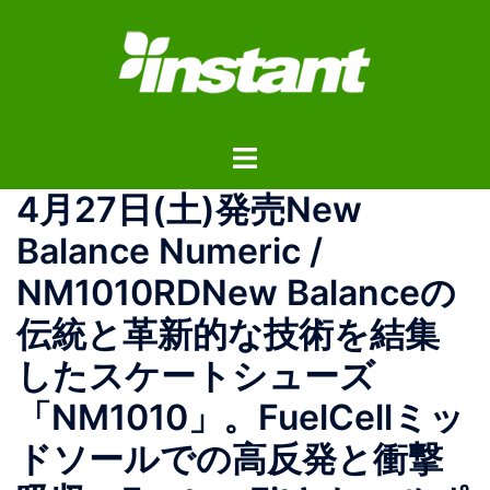
コ
ン
テ
ン
ツ
ト
へ
グ
ス
4月27日(土)発売New
ル
キ
メ
ッ
Balance Numeric /
ニ
プ
NM1010RDNew Balanceの
ュ
ー
伝統と革新的な技術を結集
したスケートシューズ
「NM1010」。FuelCellミッ
ドソールでの高反発と衝撃