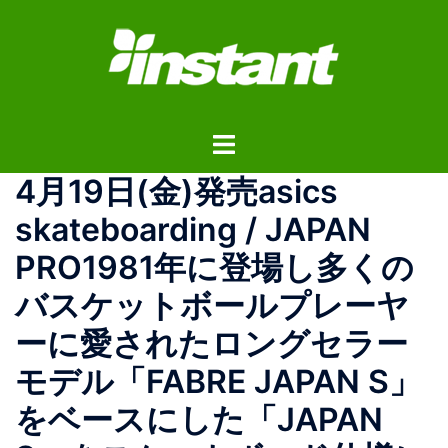
コ
ン
テ
ン
ツ
ト
へ
グ
ス
4月19日(金)発売asics
ル
キ
メ
ッ
skateboarding / JAPAN
ニ
プ
PRO1981年に登場し多くの
ュ
ー
バスケットボールプレーヤ
ーに愛されたロングセラー
モデル「FABRE JAPAN S」
をベースにした「JAPAN