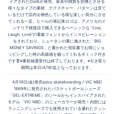
イアされたDunkが発売。家具や雑貨を彷彿とさせる
ビ
様々なタイプの素材、テクスチャー、パターンは見て
ゲ
いるだけで店内を物色している様な楽しい気分にさせ
ー
てくれる一足。ヒールの筆記体ロゴは、アメリカのイ
シ
ンテリア雑貨店で購入できるベーシックな “Live,
ョ
Laugh, Love”の看板フォントからインスピレーション
ン
をされており、シュータンの裏に施された「BIG
MONEY SAVINGS」と書かれた領収書でお得にショ
ッピングした時の高揚感を煽ってくれるギミック付き
です🧾※事前抽選受付は終了しております。※引き取り
期間は本日(4/16)迄となっております。
4月19日(金)発売asics skateboarding / VIC NBD
1989年に発売されたバスケットボールシューズ
「GEL-EXTREME」のソールからインスパイアされた
モデル「VIC NBD」のニューカラーが発売！内部には
ランニングシューズでも使用されている優れたクッシ