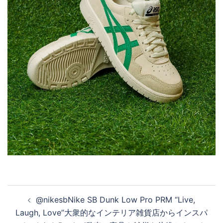
投
@nikesbNike SB Dunk Low Pro PRM “Live,
稿
Laugh, Love”大衆的なインテリア雑貨店からインスパ
ナ