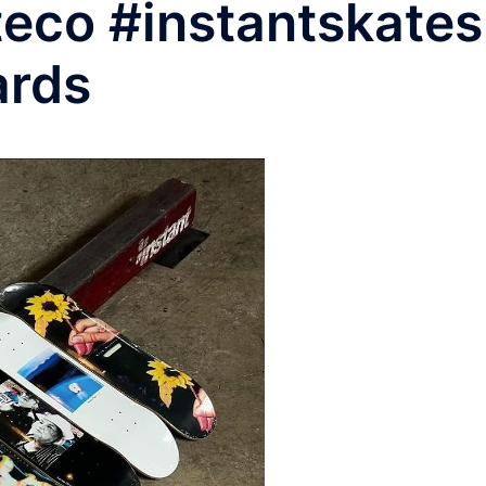
teco #instantskate
ards