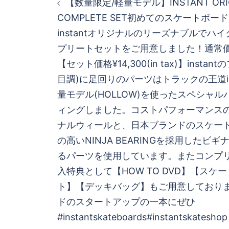
【数量限定/軽量モデル】INSTANT ORIG
稿
COMPLETE SET初めてのスケートボ
instantオリジナルのリーズナブルでハ
ナ
プリートセットをご用意しました！通常価格¥25,
ビ
【セット価格¥14,300(in tax)】insta
目調)に足回りのパーツはトラックの王道ind
ゲ
量モデル(HOLLOW)を使ったスペシャ
ィングしました。コストパフォーマンスの良い
ー
ナルウィールと、日本ブランドのスケー
シ
の高いNINJA BEARINGを採用したビ
るパーツを使用しています。またコンプ
ョ
入特典として【HOW TO DVD】【スケ
ト】【デッキバッグ】もご用意しており
ン
ドのスタートアップの一本にぜひ
#instantskateboards#instantskateshop