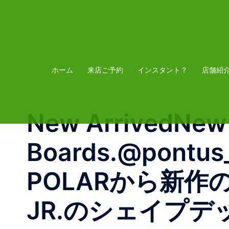
コ
ン
テ
ン
ツ
ホーム
来店ご予約
インスタント？
店舗紹
へ
ス
New ArrivedNew
キ
ッ
Boards.@pon
プ
POLARから新
JR.のシェイプ