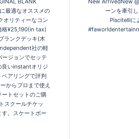
INAL BLANK
New ArrivedNew 
ードに最適なオススメの
ーンを牽引して
イクオリティーなコン
Piscit
190(in tax)
#faworldentertain
ntのブランクデッキ(木
ependent社の軽
ルバージョンでセッテ
instantオリジ
トベアリングで評判
ギナーからプロまで使え
リートセットのご購
ートスクールチケッ
ます。スケートボー