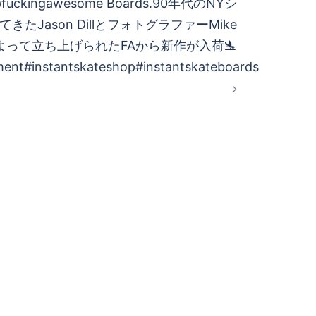
@fuckingawesome Boards.90年代のNYシ
きたJason DillとフォトグラファーMike
elliによって立ち上げられたFAから新作が入荷🛬
ment#instantskateshop#instantskateboards