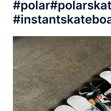
#polar#polarska
#instantskatebo