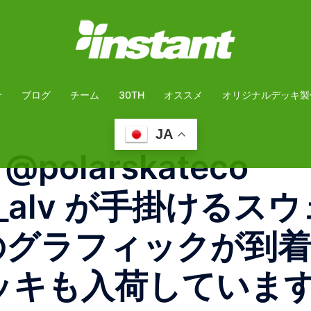
介
ブログ
チーム
30TH
オススメ
オリジナルデッキ製
JA
 @polarskateco
tus_alv が手掛ける
作のグラフィックが到着
デッキも入荷していま