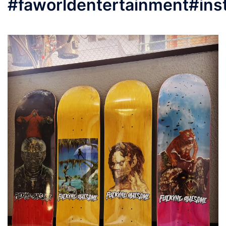
#faworldentertainment#ins