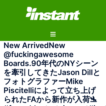
コ
ン
テ
ン
ツ
ト
へ
グ
ス
New ArrivedNew
ル
キ
メ
ッ
@fuckingawesome
ニ
プ
Boards.90年代のNYシーン
ュ
ー
を牽引してきたJason Dillと
フォトグラファーMike
Piscitelliによって立ち上げ
られたFAから新作が入荷🛬