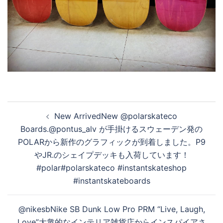
投
New ArrivedNew @polarskateco
稿
Boards.@pontus_alv が手掛けるスウェーデン発の
ナ
POLARから新作のグラフィックが到着しました。P9
ビ
やJR.のシェイプデッキも入荷しています！
ゲ
#polar#polarskateco #instantskateshop
ー
#instantskateboards
シ
ョ
@nikesbNike SB Dunk Low Pro PRM “Live, Laugh,
ン
Love”大衆的なインテリア雑貨店からインスパイアさ