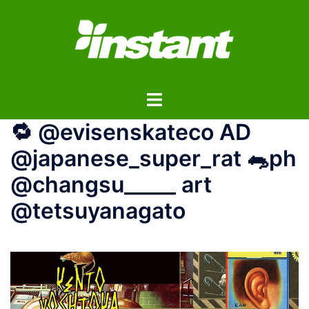
コ
ン
テ
ン
ツ
ト
へ
グ
ス
🔁 @evisenskateco AD
ル
キ
メ
ッ
@japanese_super_rat 🐀ph
ニ
プ
@changsu_____ art
ュ
ー
@tetsuyanagato