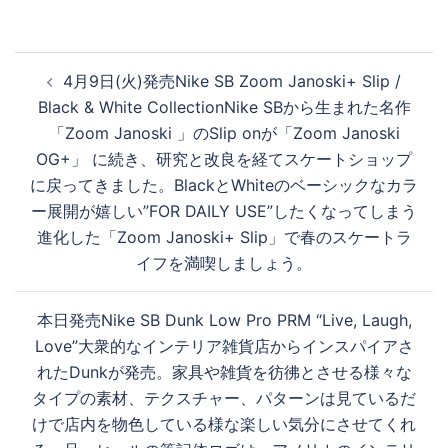
投
4月9日(火)発売Nike SB Zoom Janoski+ Slip /
稿
Black & White CollectionNike SBから生まれた名作
ナ
「Zoom Janoski 」のSlip onが「Zoom Janoski
ビ
OG+」 に続き、研究と改良を経てスケートショップ
ゲ
に戻ってきました。BlackとWhiteのベーシックなカラ
ー
ー展開が嬉しい”FOR DAILY USE”したくなってしまう
シ
進化した「Zoom Janoski+ Slip」で春のスケートラ
ョ
イフを満喫しましょう。
ン
本日発売Nike SB Dunk Low Pro PRM “Live, Laugh,
Love”大衆的なインテリア雑貨店からインスパイアさ
れたDunkが発売。家具や雑貨を彷彿とさせる様々な
タイプの素材、テクスチャー、パターンは見ているだ
けで店内を物色している様な楽しい気分にさせてくれ