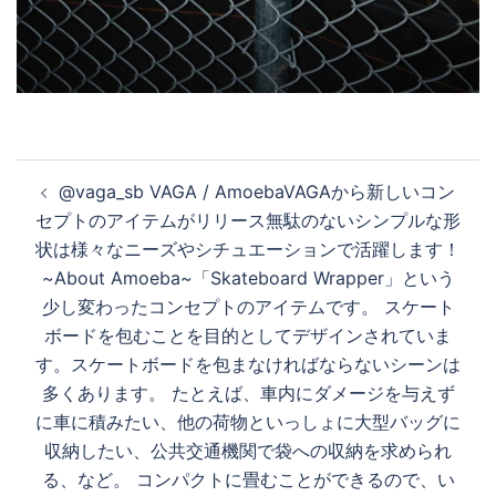
投
@vaga_sb VAGA / AmoebaVAGAから新しいコン
稿
セプトのアイテムがリリース無駄のないシンプルな形
ナ
状は様々なニーズやシチュエーションで活躍します！
ビ
~About Amoeba~「Skateboard Wrapper」という
ゲ
少し変わったコンセプトのアイテムです。 スケート
ー
ボードを包むことを目的としてデザインされていま
シ
す。スケートボードを包まなければならないシーンは
ョ
多くあります。 たとえば、車内にダメージを与えず
ン
に車に積みたい、他の荷物といっしょに大型バッグに
収納したい、公共交通機関で袋への収納を求められ
る、など。 コンパクトに畳むことができるので、い