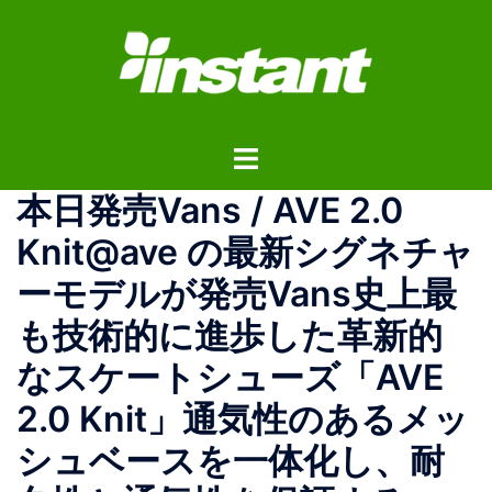
コ
ン
テ
ン
ツ
ト
へ
グ
ス
本日発売Vans / AVE 2.0
ル
キ
メ
ッ
Knit@ave の最新シグネチャ
ニ
プ
ーモデルが発売Vans史上最
ュ
ー
も技術的に進歩した革新的
なスケートシューズ「AVE
2.0 Knit」️通気性のあるメッ
シュベースを一体化し、耐