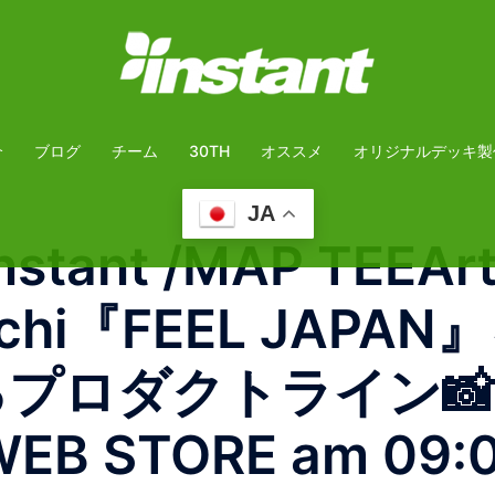
介
ブログ
チーム
30TH
オススメ
オリジナルデッキ製
JA
ant /MAP TEEArt
guchi『FEEL JA
するプロダクトライン📸
EB STORE am 09: