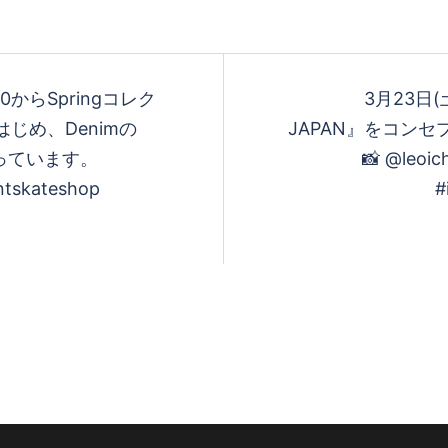
1000からSpringコレク
3月23日(土
をはじめ、Denimの
JAPAN』をコンセ
揃っています。
📸 @leoi
ntskateshop
#