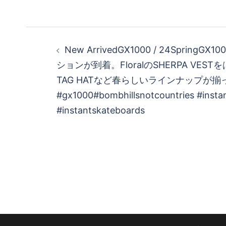
投
New ArrivedGX1000 / 24SpringGX
稿
ションが到着。FloralのSHERPA VEST
TAG HATなど春らしいラインナップが
ナ
#gx1000#bombhillsnotcountries #insta
ビ
#instantskateboards
ゲ
ー
シ
ョ