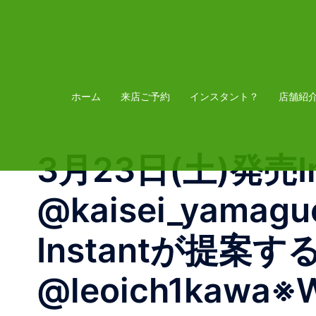
コ
ン
テ
ン
ツ
ホーム
来店ご予約
インスタント？
店舗紹
へ
ス
3月23日(土)発売Inst
キ
ッ
@kaisei_yama
プ
Instantが提案
@leoich1kawa※W