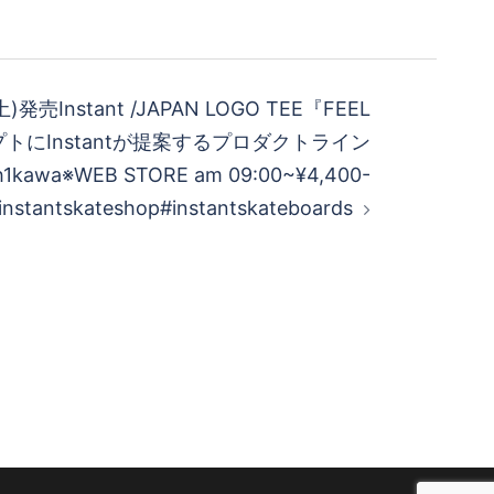
)発売Instant /JAPAN LOGO TEE『FEEL
プトにInstantが提案するプロダクトライン
ch1kawa※WEB STORE am 09:00~¥4,400-
instantskateshop#instantskateboards